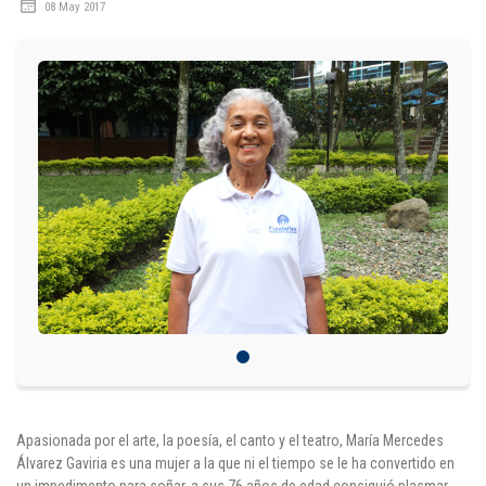
08 May 2017
IDIOMAS
Consultorio Juridico
Pastoral
CARTERA
Inscripciones
Estudiantes
Egresados
Docentes
Campus virtual
Apasionada por el arte, la poesía, el canto y el teatro, María Mercedes
Álvarez Gaviria es una mujer a la que ni el tiempo se le ha convertido en
Pagos