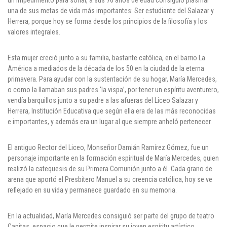
un impedimento para soñar, a sus 76 años de edad consiguió plasmar
una de sus metas de vida más importantes: Ser estudiante del Salazar y
Puntos de pago
Herrera, porque hoy se forma desde los principios de la filosofía y los
valores integrales.
Empleo
Esta mujer creció junto a su familia, bastante católica, en el barrio La
Contáctanos
América a mediados de la década de los 50 en la ciudad de la eterna
primavera. Para ayudar con la sustentación de su hogar, María Mercedes,
o como la llamaban sus padres ‘la vispa’, por tener un espíritu aventurero,
vendía barquillos junto a su padre a las afueras del Liceo Salazar y
Comunícate con nosotros
Herrera, Institución Educativa que según ella era de las más reconocidas
e importantes, y además era un lugar al que siempre anheló pertenecer.
Línea de Atención al Cliente
Campus Estadio: CR 70 # 52-49
El antiguo Rector del Liceo, Monseñor Damián Ramírez Gómez, fue un
(+57) (4) 4 600 700
personaje importante en la formación espiritual de María Mercedes, quien
Medellín - Colombia - Suramérica
realizó la catequesis de su Primera Comunión junto a él. Cada grano de
arena que aportó el Presbítero Manuel a su creencia católica, hoy se ve
Inscripciones permanentes
reflejado en su vida y permanece guardado en su memoria.
Denuncia de Corrupción y Sobornos
En la actualidad, María Mercedes consiguió ser parte del grupo de teatro
Canitas, espacio que le permite inspirar su joven espíritu artístico.