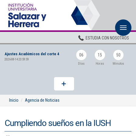
M
Inicio
ESTUDIA CON NOSOTROS
Institucional
Ajustes Académicos del corte 4
Pregrados
06
15
50
2026-08-14 23:59:59
Días
Horas
Minutos
Posgrados
Planta Docente
ADMISIONES
Inicio
Agencia de Noticias
BIENESTAR
Cumpliendo sueños en la IUSH
Centros
BIBLIOTECA