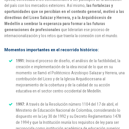
del país con los mercados exteriores. Así mismo,
las fortalezas y
Puntos de pago
oportunidades que se percibían en el contexto general, motivó a las
directivas del Liceo Salazar y Herrera, y a la Arquidiócesis de
Empleo
Medellín a sembrar la esperanza para formar a las futuras
generaciones de profesionales
que liderarían ese proceso de
Contáctanos
internacionalización y los retos que traería la conexión con el mundo.
Momentos importantes en el recorrido histórico:
Comunícate con nosotros
1991:
Inicia el proceso de diseño, el análisis de la factibilidad, la
creación e implementación de la idea inicial de lo que en su
Línea de Atención al Cliente
momento se llamó el Politécnico Arzobispo Salazar y Herrera, una
contribución del Liceo y de la Iglesia Arquidiocesana al
Campus Estadio: CR 70 # 52-49
mejoramiento de la cobertura y de la calidad de su acción
(+57) (4) 4 600 700
educativa en el sector centro occidental de Medellín.
Medellín - Colombia - Suramérica
Inscripciones permanentes
1997:
A través de la Resolución número 1104 del 17 de abril, el
Ministerio de Educación Nacional de Colombia, considerando lo
dispuesto en la Ley 30 de 1992 y su Decreto Reglamentario 1478
Denuncia de Corrupción y Sobornos
de 1994 y que la Institución reunía los requisitos de ley para ser
reconocida como institución académica de educación superior,