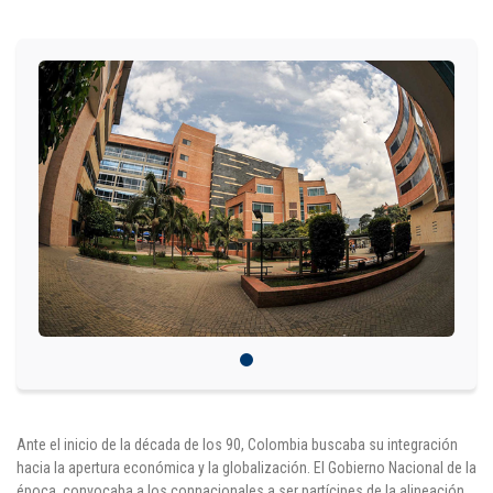
IDIOMAS
Consultorio Juridico
Pastoral
CARTERA
Inscripciones
Estudiantes
Egresados
Docentes
Campus virtual
Ante el inicio de la década de los 90, Colombia buscaba su integración
hacia la apertura económica y la globalización. El Gobierno Nacional de la
Pagos
época, convocaba a los connacionales a ser partícipes de la alineación