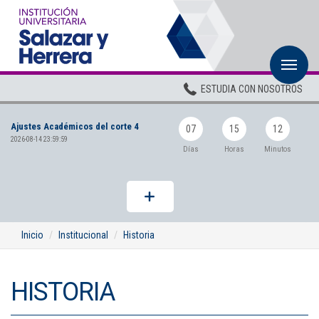
M
Inicio
ESTUDIA CON NOSOTROS
Institucional
Ajustes Académicos del corte 4
Pregrados
07
15
12
2026-08-14 23:59:59
Días
Horas
Minutos
Posgrados
Planta Docente
ADMISIONES
Inicio
Institucional
Historia
BIENESTAR
HISTORIA
Centros
BIBLIOTECA