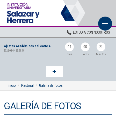
M
Inicio
ESTUDIA CON NOSOTROS
Institucional
Ajustes Académicos del corte 4
Pregrados
07
05
21
2026-08-14 23:59:59
Días
Horas
Minutos
Posgrados
Planta Docente
ADMISIONES
Inicio
Pastoral
Galería de fotos
BIENESTAR
GALERÍA DE FOTOS
Centros
BIBLIOTECA