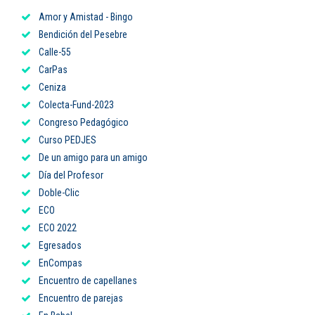
Amor y Amistad - Bingo
Puntos de pago
Bendición del Pesebre
Empleo
Calle-55
CarPas
Contáctanos
Ceniza
Colecta-Fund-2023
Congreso Pedagógico
Curso PEDJES
Comunícate con nosotros
De un amigo para un amigo
Línea de Atención al Cliente
Día del Profesor
Doble-Clic
Campus Estadio: CR 70 # 52-49
(+57) (4) 4 600 700
ECO
Medellín - Colombia - Suramérica
ECO 2022
Egresados
Inscripciones permanentes
EnCompas
Encuentro de capellanes
Denuncia de Corrupción y Sobornos
Encuentro de parejas