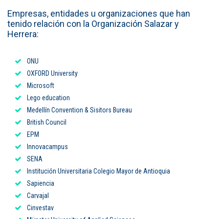
Empresas, entidades u organizaciones que han
Puntos de pago
tenido relación con la Organización Salazar y
Herrera:
Empleo
Contáctanos
ONU
OXFORD University
Microsoft
Comunícate con nosotros
Lego education
Medellín Convention & Sisitors Bureau
Línea de Atención al Cliente
British Council
EPM
Campus Estadio: CR 70 # 52-49
(+57) (4) 4 600 700
Innovacampus
Medellín - Colombia - Suramérica
SENA
Institución Universitaria Colegio Mayor de Antioquia
Inscripciones permanentes
Sapiencia
Carvajal
Denuncia de Corrupción y Sobornos
Cinvestav