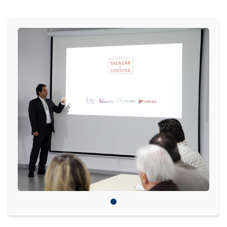
IDIOMAS
Consultorio Juridico
Pastoral
CARTERA
Inscripciones
Estudiantes
Egresados
Docentes
Campus virtual
Pagos