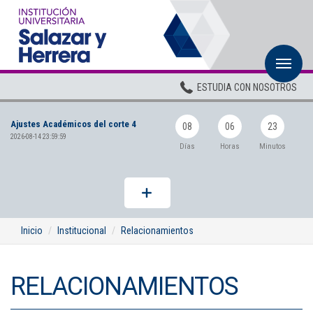
M
Inicio
ESTUDIA CON NOSOTROS
Institucional
Ajustes Académicos del corte 4
Pregrados
08
06
23
2026-08-14 23:59:59
Días
Horas
Minutos
Posgrados
Planta Docente
ADMISIONES
Inicio
Institucional
Relacionamientos
BIENESTAR
RELACIONAMIENTOS
Centros
BIBLIOTECA