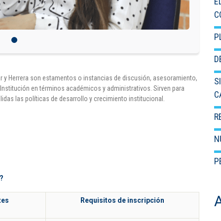
E
C
P
D
zar y Herrera son estamentos o instancias de discusión, asesoramiento,
S
a Institución en términos académicos y administrativos. Sirven para
C
das las políticas de desarrollo y crecimiento institucional.
R
N
P
7?
tes
Requisitos de inscripción