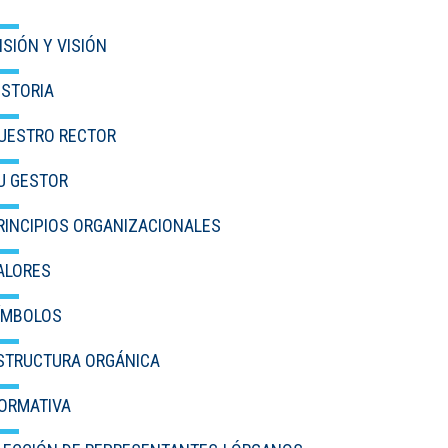
IDIOMAS
ISIÓN Y VISIÓN
Consultorio Juridico
ISTORIA
Pastoral
UESTRO RECTOR
CARTERA
U GESTOR
Inscripciones
RINCIPIOS ORGANIZACIONALES
Estudiantes
ALORES
Egresados
ÍMBOLOS
Docentes
STRUCTURA ORGÁNICA
Campus virtual
ORMATIVA
Pagos