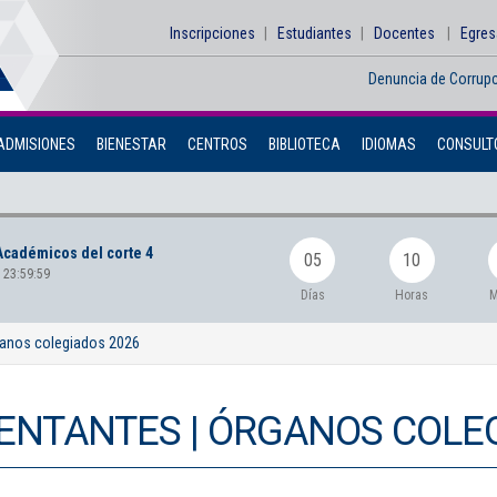
Inscripciones
Estudiantes
Docentes
Egre
Denuncia de Corrup
ADMISIONES
BIENESTAR
CENTROS
BIBLIOTECA
IDIOMAS
CONSULTO
Académicos del corte 4
05
10
 23:59:59
Días
Horas
M
ganos colegiados 2026
ENTANTES | ÓRGANOS COLE