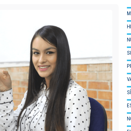
M
H
N
S
P
V
S
E
N