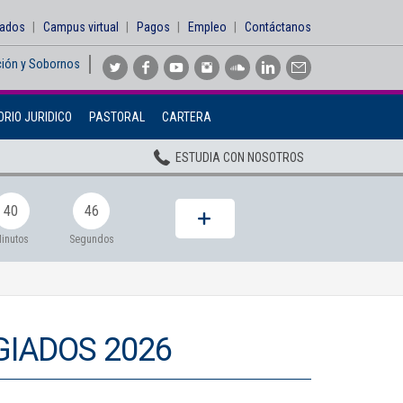
sados
Campus virtual
Pagos
Empleo
Contáctanos
ción y Sobornos
Inicio
RIO JURIDICO
PASTORAL
CARTERA
Institucional
ESTUDIA CON NOSOTROS
Pregrados
Posgrados
40
45
Planta Docente
inutos
Segundos
ADMISIONES
BIENESTAR
GIADOS 2026
Centros
BIBLIOTECA