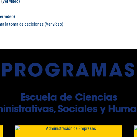
?
(
Ver vídeo)
er vídeo)
ara la toma de decisiones (Ver vídeo)
PROGRAMAS
Escuela de Ciencias
nistrativas, Sociales y Huma