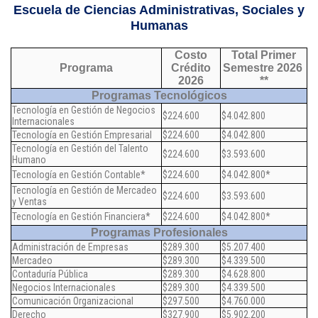
Escuela de Ciencias Administrativas, Sociales y
Puntos de pago
Humanas
Empleo
Costo
Total Primer
Programa
Crédito
Semestre 2026
2026
**
Contáctanos
Programas Tecnológicos
Tecnología en Gestión de Negocios
$224.600
$4.042.800
Internacionales
Tecnología en Gestión Empresarial
$224.600
$4.042.800
Comunícate con nosotros
Tecnología en Gestión del Talento
$224.600
$3.593.600
Humano
Tecnología en Gestión Contable*
$224.600
$4.042.800*
Línea de Atención al Cliente
Tecnología en Gestión de Mercadeo
$224.600
$3.593.600
Campus Estadio: CR 70 # 52-49
y Ventas
(+57) (4) 4 600 700
Tecnología en Gestión Financiera*
$224.600
$4.042.800*
Medellín - Colombia - Suramérica
Programas Profesionales
Administración de Empresas
$289.300
$5.207.400
Inscripciones permanentes
Mercadeo
$289.300
$4.339.500
Contaduría Pública
$289.300
$4.628.800
Denuncia de Corrupción y Sobornos
Negocios Internacionales
$289.300
$4.339.500
Comunicación Organizacional
$297.500
$4.760.000
Derecho
$327.900
$5.902.200