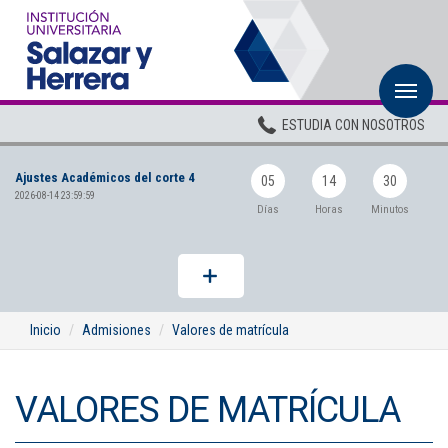
M
Inicio
ESTUDIA CON NOSOTROS
Institucional
Ajustes Académicos del corte 4
Pregrados
05
14
30
2026-08-14 23:59:59
Días
Horas
Minutos
Posgrados
Planta Docente
ADMISIONES
Inicio
Admisiones
Valores de matrícula
BIENESTAR
VALORES DE MATRÍCULA
Centros
BIBLIOTECA