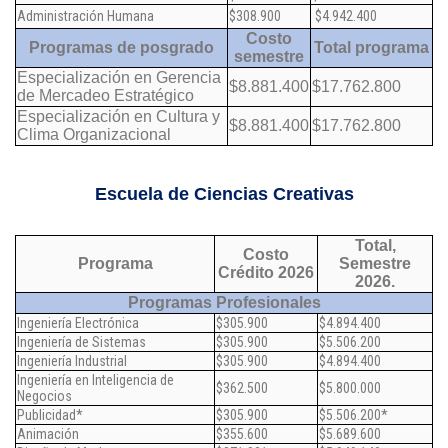
Administración Humana
$308.900
$4.942.400
Costo
Programas de posgrado
Total programa
semestre
Especialización en Gerencia
$8.881.400
$17.762.800
de Mercadeo Estratégico
Especialización en Cultura y
$8.881.400
$17.762.800
Clima Organizacional
Escuela de Ciencias Creativas
Total,
Costo
Programa
Semestre
Crédito 2026
2026.
Programas Profesionales
Ingeniería Electrónica
$305.900
$4.894.400
Ingeniería de Sistemas
$305.900
$5.506.200
Ingeniería Industrial
$305.900
$4.894.400
Ingeniería en Inteligencia de
$362.500
$5.800.000
Negocios
Publicidad*
$305.900
$5.506.200*
Animación
$355.600
$5.689.600