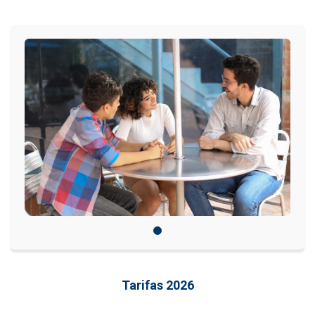
IDIOMAS
Consultorio Juridico
Pastoral
CARTERA
Inscripciones
Estudiantes
Egresados
Docentes
Campus virtual
Tarifas 2026
Pagos