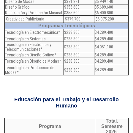
Diseño de Modas
$371.821
$5.949.140
Diseño Gráfico
$355.600
$5.689.600
Realización y Producción Musical
$355.600
$6.400.800
Creatividad Publicitaria
$379.700
$6.075.200
Programas Tecnológicos
Tecnología en Electromecánica*
$238.300
$4.289.400
Tecnología en Sistemas
$238.300
$4.289.400
Tecnología en Electrónica y
$238.300
$4.051.100
Telecomunicaciones*
Tecnología en Diseño Gráfico*
$238.300
$4.289.400
Tecnología en Diseño de Modas*
$238.300
$4.289.400
Tecnología en Producción de
$4.289.400
$238.300
Modas*
Educación para el Trabajo y el Desarrollo
Humano
Total,
Programa
Semestre
2026.