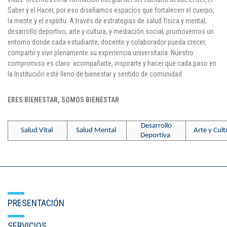
Saber y el Hacer, por eso diseñamos espacios que fortalecen el cuerpo,
Puntos de pago
la mente y el espíritu. A través de estrategias de salud física y mental,
desarrollo deportivo, arte y cultura, y mediación social, promovemos un
Empleo
entorno donde cada estudiante, docente y colaborador pueda crecer,
compartir y vivir plenamente su experiencia universitaria. Nuestro
Contáctanos
compromiso es claro: acompañarte, inspirarte y hacer que cada paso en
la Institución esté lleno de bienestar y sentido de comunidad.
ERES BIENESTAR, SOMOS BIENESTAR
Comunícate con nosotros
Línea de Atención al Cliente
Desarrollo
Salud Vital
Salud Mental
Arte y Cult
Deportiva
Campus Estadio: CR 70 # 52-49
(+57) (4) 4 600 700
Medellín - Colombia - Suramérica
Inscripciones permanentes
PRESENTACIÓN
Denuncia de Corrupción y Sobornos
SERVICIOS