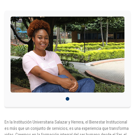
IDIOMAS
Consultorio Juridico
Pastoral
CARTERA
Inscripciones
Estudiantes
Egresados
Docentes
Campus virtual
En la Institución Universitaria Salazar y Herrera, el Bienestar Institucional
es más que un conjunto de servicios; es una experiencia que transforma
Pagos
vidas. Creemos en la formación integral del ser humano desde el Ser, el