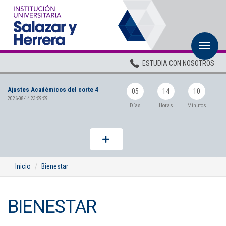
M
Inicio
ESTUDIA CON NOSOTROS
Institucional
Ajustes Académicos del corte 4
Pregrados
05
14
10
2026-08-14 23:59:59
Días
Horas
Minutos
Posgrados
Planta Docente
ADMISIONES
Inicio
Bienestar
BIENESTAR
BIENESTAR
Centros
BIBLIOTECA