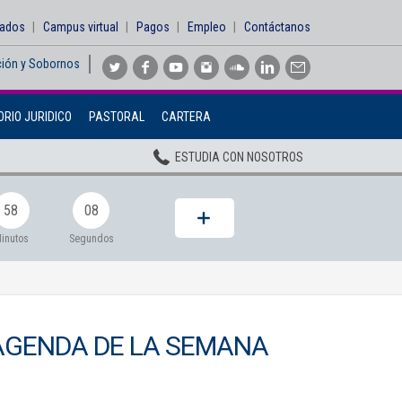
sados
Campus virtual
Pagos
Empleo
Contáctanos
ción y Sobornos
Inicio
RIO JURIDICO
PASTORAL
CARTERA
Institucional
ESTUDIA CON NOSOTROS
Pregrados
Posgrados
58
07
Planta Docente
inutos
Segundos
ADMISIONES
BIENESTAR
AGENDA DE LA SEMANA
Centros
BIBLIOTECA