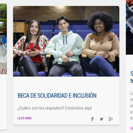
S
t
L
BECA DE SOLIDARIDAD E INCLUSIÓN
n
i
¿Cuáles son los requisitos? Conócelos aquí
e
t
LEER MÁS
L