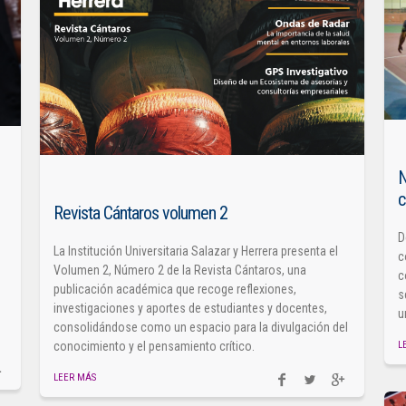
N
c
Revista Cántaros volumen 2
D
La Institución Universitaria Salazar y Herrera presenta el
c
Volumen 2, Número 2 de la Revista Cántaros, una
c
publicación académica que recoge reflexiones,
s
investigaciones y aportes de estudiantes y docentes,
u
consolidándose como un espacio para la divulgación del
L
conocimiento y el pensamiento crítico.
LEER MÁS