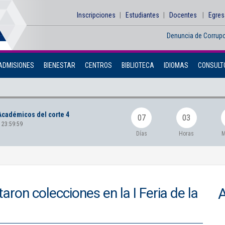
Inscripciones
Estudiantes
Docentes
Egre
Denuncia de Corrup
ADMISIONES
BIENESTAR
CENTROS
BIBLIOTECA
IDIOMAS
CONSULTO
Académicos del corte 4
07
03
 23:59:59
Días
Horas
M
aron colecciones en la I Feria de la