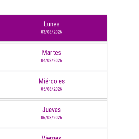
IDIOMAS
Lunes
Consultorio Juridico
03/08/2026
Pastoral
Martes
CARTERA
04/08/2026
Inscripciones
Miércoles
Estudiantes
05/08/2026
Egresados
Docentes
Jueves
06/08/2026
Campus virtual
Pagos
Viernes