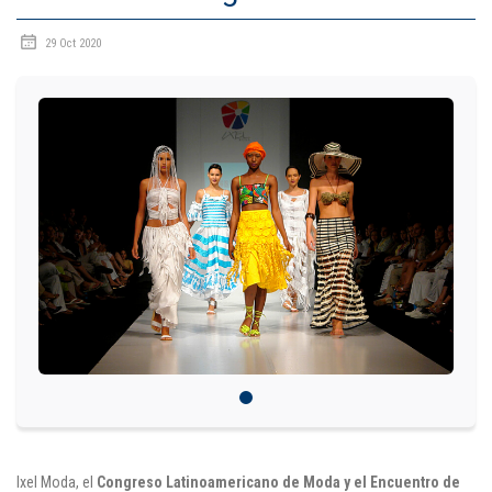
IDIOMAS
29 Oct 2020
Consultorio Juridico
Pastoral
CARTERA
Inscripciones
Estudiantes
Egresados
Docentes
Campus virtual
Pagos
Ixel Moda, el
Congreso Latinoamericano de Moda y el Encuentro de