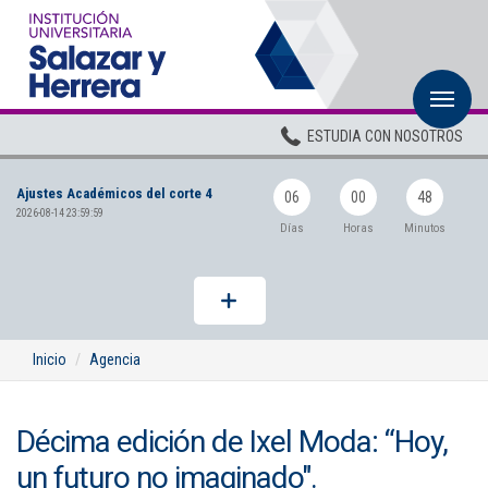
M
Inicio
ESTUDIA CON NOSOTROS
Institucional
Ajustes Académicos del corte 4
Pregrados
06
00
48
2026-08-14 23:59:59
Días
Horas
Minutos
Posgrados
Planta Docente
ADMISIONES
Inicio
Agencia
BIENESTAR
Décima edición de Ixel Moda: “Hoy,
Centros
un futuro no imaginado".
BIBLIOTECA