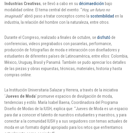
Industrias Creativas
, se llevó a cabo en su
décimaedición
bajo
Puntos de pago
modalidad online. El tema central del evento: “
Hoy, un futuro no
imaginado
” abrió paso a tratar conceptos como la
sostenibilidad
en la
Empleo
industria, la relación del hombre con la naturaleza, entre otros.
Contáctanos
Durante el Congreso, realizado a finales de octubre, se
disfrutó
de
conferencias, videos pregrabados con pasarelas, performance,
producción de fotografías de moda e interacción con diseñadores y
estudiantes de diferentes países de Latinoamérica, entre ellos: Colombia,
Comunícate con nosotros
México, Uruguay, Brasil y Panamá. También se pudo apreciar los detalles
de las piezas y obras expuestas, técnicas, materiales, historia y hasta
Línea de Atención al Cliente
compras online.
Campus Estadio: CR 70 # 52-49
(+57) (4) 4 600 700
La Institución Universitaria Salazar y Herrera, a través de la iniciativa
Medellín - Colombia - Suramérica
‘
Jueves de Moda
’ promueve espacios de divulgación de moda,
tendencias y estilo. María Isabel Baena, Coordinadora del Programa
Inscripciones permanentes
Diseño de Modas de la IUSH, explica que: “Jueves de Moda es un espacio
para dar a conocer el talento de nuestros estudiantes y maestros, y para
Denuncia de Corrupción y Sobornos
conectar a la comunidad IUSH y a sus seguidores con temas actuales de
moda en un formato digital apropiado para los retos que enfrentamos