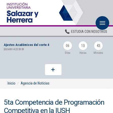
M
Inicio
ESTUDIA CON NOSOTROS
Institucional
Ajustes Académicos del corte 4
Pregrados
06
13
43
2026-08-14 23:59:59
Días
Horas
Minutos
Posgrados
Planta Docente
ADMISIONES
Inicio
Agencia de Noticias
BIENESTAR
5ta Competencia de Programación
Centros
Competitiva en la IUSH
BIBLIOTECA