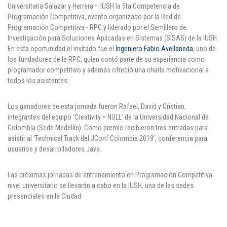
Universitaria Salazar y Herrera – IUSH la 5ta Competencia de
Puntos de pago
Programación Competitiva, evento organizado por la Red de
Programación Competitiva - RPC y liderado por el Semillero de
Empleo
Investigación para Soluciones Aplicadas en Sistemas (SISAS) de la IUSH.
En esta oportunidad el invitado fue el
Ingeniero Fabio Avellaneda
, uno de
los fundadores de la RPC, quien contó parte de su experiencia como
Contáctanos
programador competitivo y además ofreció una charla motivacional a
todos los asistentes.
Comunícate con nosotros
Los ganadores de esta jornada fueron Rafael, David y Cristian,
integrantes del equipo ‘Creativity = NULL’ de la Universidad Nacional de
Línea de Atención al Cliente
Colombia (Sede Medellín). Como premio recibieron tres entradas para
asistir al ‘Technical Track del JConf Colombia 2019’, conferencia para
Campus Estadio: CR 70 # 52-49
usuarios y desarrolladores Java.
(+57) (4) 4 600 700
Medellín - Colombia - Suramérica
Las próximas jornadas de entrenamiento en Programación Competitiva
Inscripciones permanentes
nivel universitario se llevarán a cabo en la IUSH, una de las sedes
presenciales en la Ciudad.
Denuncia de Corrupción y Sobornos