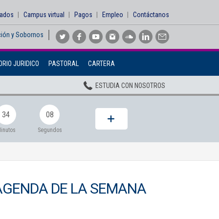
sados
Campus virtual
Pagos
Empleo
Contáctanos
ción y Sobornos
Inicio
RIO JURIDICO
PASTORAL
CARTERA
Institucional
ESTUDIA CON NOSOTROS
Pregrados
Posgrados
34
06
Planta Docente
inutos
Segundos
ADMISIONES
BIENESTAR
AGENDA DE LA SEMANA
Centros
BIBLIOTECA