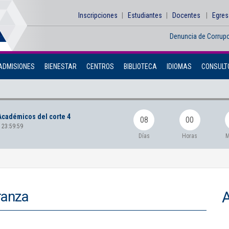
Inscripciones
Estudiantes
Docentes
Egre
Denuncia de Corrup
ADMISIONES
BIENESTAR
CENTROS
BIBLIOTECA
IDIOMAS
CONSULTO
Académicos del corte 4
08
00
 23:59:59
Días
Horas
M
eranza