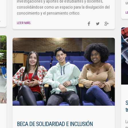
investigaciones y aportes de estudiantes y docentes,
u
consolidándose como un espacio para la divulgación del
L
conocimiento y el pensamiento crítico.
LEER MÁS
S
t
L
BECA DE SOLIDARIDAD E INCLUSIÓN
n