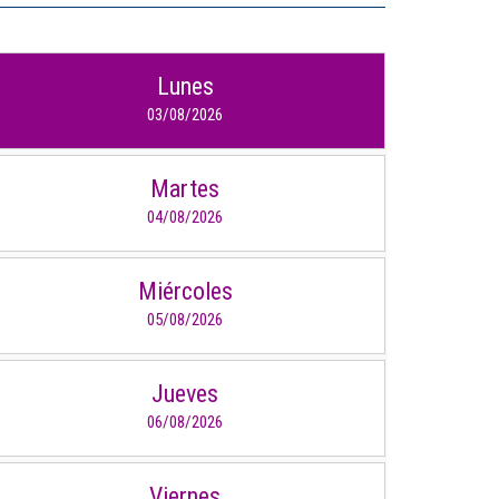
IDIOMAS
Lunes
Consultorio Juridico
03/08/2026
Pastoral
Martes
CARTERA
04/08/2026
Inscripciones
Miércoles
Estudiantes
05/08/2026
Egresados
Docentes
Jueves
06/08/2026
Campus virtual
Pagos
Viernes