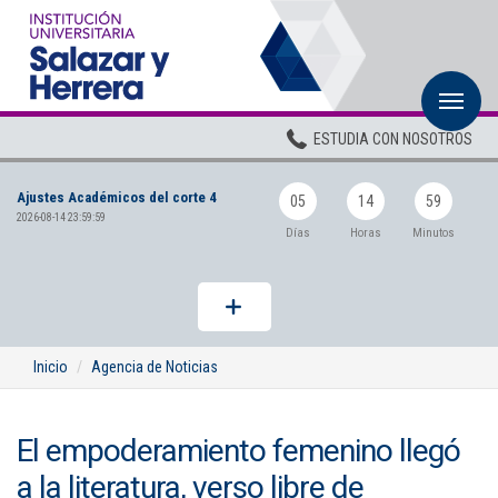
M
Inicio
ESTUDIA CON NOSOTROS
Institucional
Ajustes Académicos del corte 4
Pregrados
05
14
59
2026-08-14 23:59:59
Días
Horas
Minutos
Posgrados
Planta Docente
ADMISIONES
Inicio
Agencia de Noticias
BIENESTAR
El empoderamiento femenino llegó
Centros
a la literatura, verso libre de
BIBLIOTECA