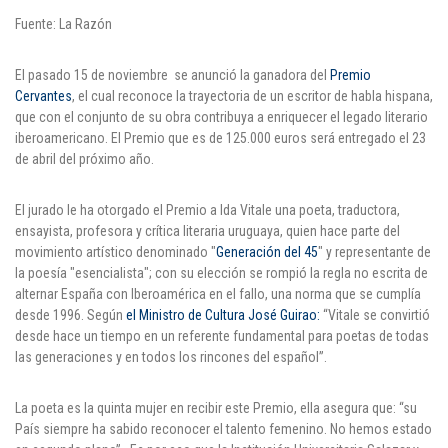
Fuente: La Razón
Puntos de pago
Empleo
El pasado 15 de noviembre se anunció la ganadora del
Premio
Cervantes
, el cual reconoce la trayectoria de un escritor de habla hispana,
que con el conjunto de su obra contribuya a enriquecer el legado literario
Contáctanos
iberoamericano. El Premio que es de 125.000 euros será entregado el 23
de abril del próximo año.
Comunícate con nosotros
El jurado le ha otorgado el Premio a Ida Vitale una poeta, traductora,
ensayista, profesora y crítica literaria uruguaya, quien hace parte del
Línea de Atención al Cliente
movimiento artístico denominado "
Generación del 45
" y representante de
la poesía "esencialista"; con su elección se rompió la regla no escrita de
Campus Estadio: CR 70 # 52-49
alternar España con Iberoamérica en el fallo, una norma que se cumplía
(+57) (4) 4 600 700
desde 1996. Según
el Ministro de Cultura José Guirao:
“Vitale se convirtió
Medellín - Colombia - Suramérica
desde hace un tiempo en un referente fundamental para poetas de todas
las generaciones y en todos los rincones del español”.
Inscripciones permanentes
Denuncia de Corrupción y Sobornos
La poeta es la quinta mujer en recibir este Premio, ella asegura que: “su
País siempre ha sabido reconocer el talento femenino. No hemos estado