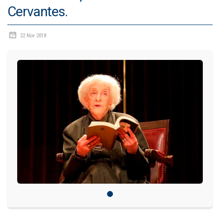
Cervantes.
IDIOMAS
22 Nov 2018
Consultorio Juridico
Pastoral
CARTERA
Inscripciones
Estudiantes
Egresados
Docentes
Campus virtual
Pagos