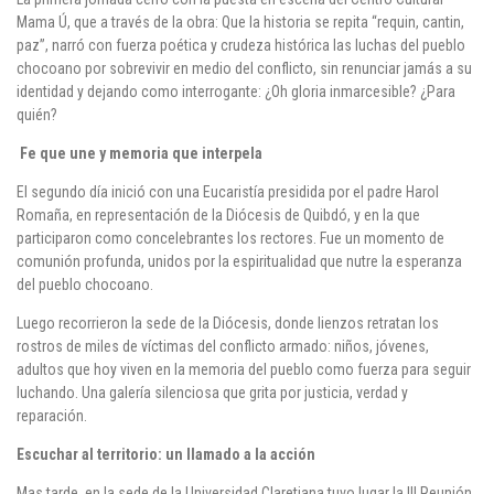
Mama Ú
, que a través de la obra:
Que la historia se repita “requin, cantin,
paz”
, narró con fuerza poética y crudeza histórica las luchas del pueblo
chocoano por sobrevivir en medio del conflicto, sin renunciar jamás a su
identidad y dejando como interrogante:
¿Oh gloria inmarcesible?
¿Para
quién?
Fe que une y memoria que interpela
El segundo día inició con una
Eucaristía
presidida por el padre
Harol
Romaña
, en representación de la Diócesis de Quibdó, y en la que
participaron como concelebrantes los rectores. Fue un momento de
comunión profunda, unidos por la espiritualidad que nutre la esperanza
del pueblo chocoano.
Luego recorrieron la sede de la
Diócesis
, donde lienzos retratan los
rostros de miles de víctimas del conflicto armado: niños, jóvenes,
adultos que hoy viven en la memoria del pueblo como fuerza para seguir
luchando. Una galería silenciosa que grita por justicia, verdad y
reparación.
Escuchar al territorio: un llamado a la acción
Mas tarde, en la sede de la Universidad Claretiana tuvo lugar la
III Reunión