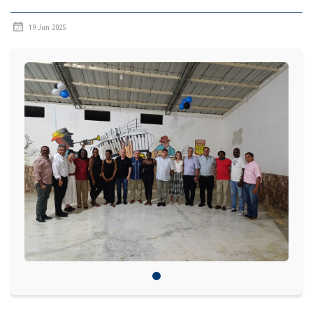
IDIOMAS
19 Jun 2025
Consultorio Juridico
Pastoral
CARTERA
Inscripciones
Estudiantes
Egresados
Docentes
Campus virtual
Pagos