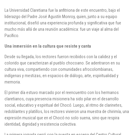
La Universidad Claretiana fue la anfitriona de este encuentro, bajo el
liderazgo del
Padre José Agustín Monroy
, quien, junto a su equipo
institucional, diseñó una experiencia profunda y significativa que fue
mucho más allá de una reunión académica: fue un viaje al alma del
Pacífico.
Una inmersión en la cultura que resiste y canta
Desde su llegada, los rectores fueron recibidos con la calidez y el
colorido que caracterizan al pueblo chocoano. Se adentraron en su
cultura viva, compartiendo con comunidades
afrocolombianas,
indígenas y mestizas
, en espacios de diálogo, arte, espiritualidad y
memoria.
El primer día estuvo marcado por el reencuentro con los
hermanos
claretianos
, cuya presencia misionera ha sido pilar en el desarrollo
social, educativo y espiritual del Chocó. Luego, al ritmo de clarinetes,
redoblantes y platillos, los rectores vivieron una muestra de
chirimía
, una
expresión musical que en el Chocó no solo suena, sino que respira
identidad, dignidad y resistencia colectiva.
La primera jornada cerró con la puesta en escena del
Centro Cultural