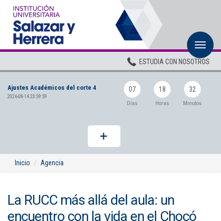
M
Inicio
ESTUDIA CON NOSOTROS
Institucional
Ajustes Académicos del corte 4
Pregrados
07
18
32
2026-08-14 23:59:59
Días
Horas
Minutos
Posgrados
Planta Docente
ADMISIONES
Inicio
Agencia
BIENESTAR
La RUCC más allá del aula: un
Centros
encuentro con la vida en el Chocó
BIBLIOTECA