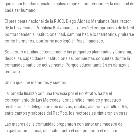
que
sanar heridas sociales implica empezar por reconocer la dignidad de
cada ser humano
.
El presidente nacional de la RUCC,
Diego Alonso Marulanda Díaz
, rector
de la Universidad Pontificia Bolivariana, expresó el compromiso de la Red
por trascender la institucionalidad, caminar hacia los territorios y mirarse
como hermanos, conforme nos legó el Papa Francisco.
Se acordó estudiar detenidamente las preguntas planteadas y construir,
desde las capacidades institucionales,
propuestas conjuntas donde la
comunidad participe activamente
. Porque educar también es abrazar el
territorio.
Un río que une memorias y sueños
La jornada finalizó con una travesía por el
río Atrato
, hasta el
corregimiento de
Las Mercedes
, donde niños, madres y maestros
recibieron a la delegación con danzas, coplas, alabaos y arrullos. Allí,
entre cantos y sabores del Pacífico, los rectores se sintieron en casa.
Las madres de la comunidad prepararon con amor una muestra de
la
gastronomía local
, que nutre tanto el cuerpo como el espíritu.