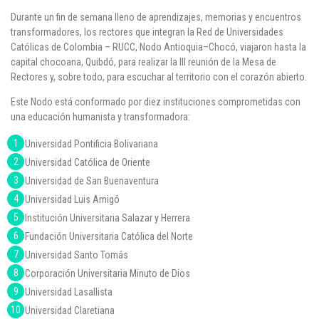
Durante un fin de semana lleno de aprendizajes, memorias y encuentros
Puntos de pago
transformadores, los rectores que integran la
Red de Universidades
Católicas de Colombia – RUCC
, Nodo Antioquia–Chocó, viajaron hasta la
Empleo
capital chocoana,
Quibdó
, para realizar la
III reunión de la Mesa de
Rectores
y, sobre todo, para escuchar al territorio con el corazón abierto.
Contáctanos
Este Nodo está conformado por diez instituciones comprometidas con
una educación humanista y transformadora:
Comunícate con nosotros
Universidad Pontificia Bolivariana
Universidad Católica de Oriente
Línea de Atención al Cliente
Universidad de San Buenaventura
Campus Estadio: CR 70 # 52-49
Universidad Luis Amigó
(+57) (4) 4 600 700
Institución Universitaria Salazar y Herrera
Medellín - Colombia - Suramérica
Fundación Universitaria Católica del Norte
Universidad Santo Tomás
Inscripciones permanentes
Corporación Universitaria Minuto de Dios
Denuncia de Corrupción y Sobornos
Universidad Lasallista
Universidad Claretiana