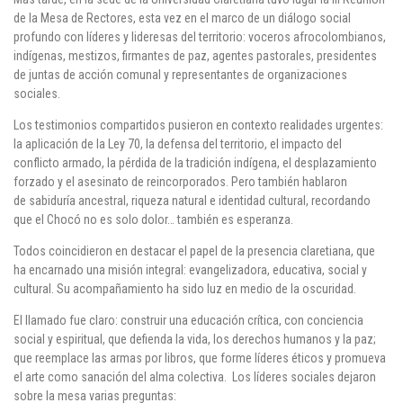
de la Mesa de Rectores
, esta vez en el marco de un
diálogo social
profundo
con líderes y lideresas del territorio: voceros afrocolombianos,
indígenas, mestizos, firmantes de paz, agentes pastorales, presidentes
de juntas de acción comunal y representantes de organizaciones
sociales.
Los testimonios compartidos pusieron en contexto realidades urgentes:
la aplicación de la
Ley 70
, la defensa del territorio, el impacto del
conflicto armado, la pérdida de la tradición indígena, el desplazamiento
forzado y el asesinato de reincorporados. Pero también hablaron
de
sabiduría ancestral, riqueza natural e identidad cultural
, recordando
que el Chocó no es solo dolor… también es esperanza.
Todos coincidieron en destacar el papel de la
presencia claretiana
, que
ha encarnado una misión integral: evangelizadora, educativa, social y
cultural. Su acompañamiento ha sido luz en medio de la oscuridad.
El llamado fue claro: construir una educación crítica, con conciencia
social y espiritual, que defienda la vida, los derechos humanos y la paz;
que reemplace las armas por libros, que forme líderes éticos y promueva
el arte como sanación del alma colectiva. Los líderes sociales dejaron
sobre la mesa varias preguntas: