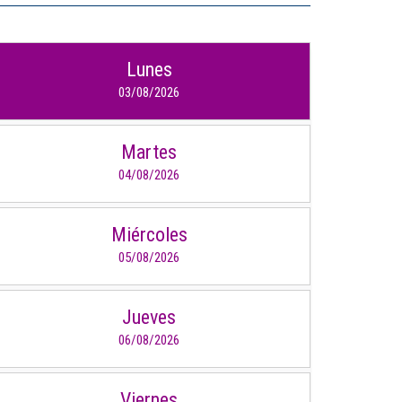
IDIOMAS
Lunes
Consultorio Juridico
03/08/2026
Pastoral
Martes
CARTERA
04/08/2026
Inscripciones
Miércoles
Estudiantes
05/08/2026
Egresados
Docentes
Jueves
06/08/2026
Campus virtual
Pagos
Viernes