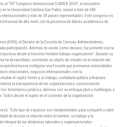
Perú, el "59° Congreso Internacional CLADEA 2024", el encuentro
o en la Universidad Católica San Pablo, reunió a más de 500
tes internacionales y más de 30 países representados. Este congreso es
ofesional de alto nivel, con la presencia de líderes académicos de
rrera (IUSH), el Decano de la Escuela de Ciencias Administrativas,
cada participación. Además de asistir como decano, fue ponente con la
perspectiva desde el trinomio hombre-trabajo-organización". Durante su
la ha desarrollado, centrando su objeto de estudio en la relación del
ta perspectiva busca configurar una Escuela que promueva comunidades
ios relacionales, negocios internacionales con la
udiar el sujeto frente a su trabajo, contaduría pública y finanzas
 garantiza la transparencia de las organizaciones, comunicación
y los fenómenos jurídicos, idiomas con su enfoque pluri y multilingüe, y
. Todos desde el sujeto en el contexto de la organización.
presó: "Este tipo de espacios son fundamentales para compartir y nutrir
ad de discutir la relación entre el hombre, su trabajo y la
 integral de las dinámicas laborales y organizacionales