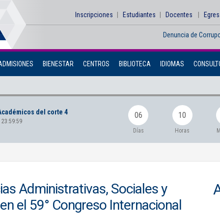
Inscripciones
Estudiantes
Docentes
Egre
Denuncia de Corrup
ADMISIONES
BIENESTAR
CENTROS
BIBLIOTECA
IDIOMAS
CONSULTO
Académicos del corte 4
06
10
 23:59:59
Días
Horas
M
as Administrativas, Sociales y
en el 59° Congreso Internacional