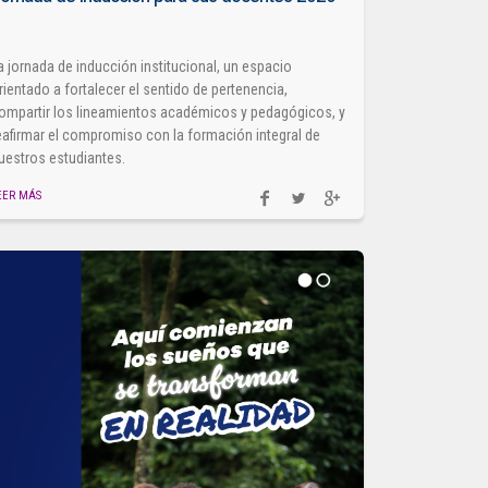
1
a jornada de inducción institucional, un espacio
rientado a fortalecer el sentido de pertenencia,
ompartir los lineamientos académicos y pedagógicos, y
eafirmar el compromiso con la formación integral de
uestros estudiantes.
EER MÁS