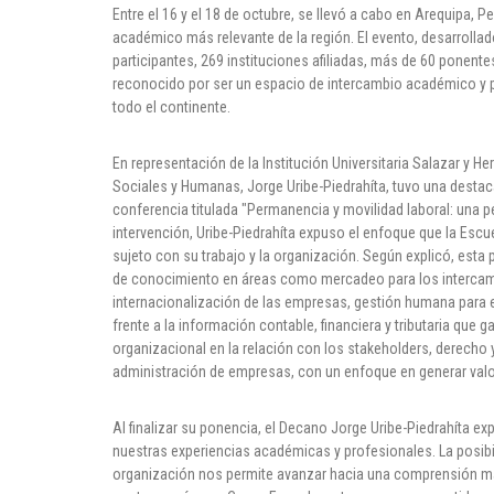
Entre el 16 y el 18 de octubre, se llevó a cabo en Arequipa, 
académico más relevante de la región. El evento, desarrollad
participantes, 269 instituciones afiliadas, más de 60 ponen
reconocido por ser un espacio de intercambio académico y pr
todo el continente.
En representación de la Institución Universitaria Salazar y He
Sociales y Humanas, Jorge Uribe-Piedrahíta, tuvo una desta
conferencia titulada "Permanencia y movilidad laboral: una 
intervención, Uribe-Piedrahíta expuso el enfoque que la Escue
sujeto con su trabajo y la organización. Según explicó, es
de conocimiento en áreas como mercadeo para los intercamb
internacionalización de las empresas, gestión humana para est
frente a la información contable, financiera y tributaria que
organizacional en la relación con los stakeholders, derecho 
administración de empresas, con un enfoque en generar valor
Al finalizar su ponencia, el Decano Jorge Uribe-Piedrahíta ex
nuestras experiencias académicas y profesionales. La posibilid
organización nos permite avanzar hacia una comprensión más