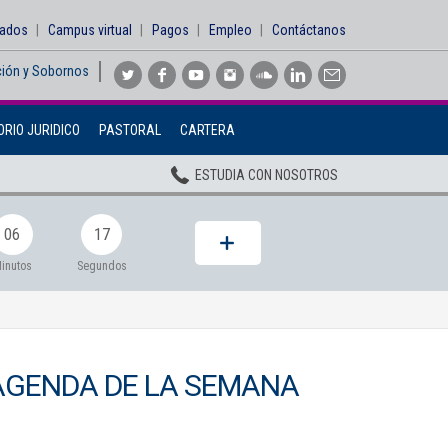
sados
Campus virtual
Pagos
Empleo
Contáctanos
ción y Sobornos
Inicio
RIO JURIDICO
PASTORAL
CARTERA
Institucional
ESTUDIA CON NOSOTROS
Pregrados
Posgrados
06
15
Planta Docente
inutos
Segundos
ADMISIONES
BIENESTAR
AGENDA DE LA SEMANA
Centros
BIBLIOTECA