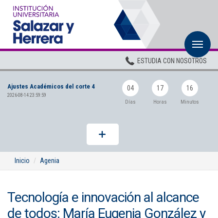
M
Inicio
ESTUDIA CON NOSOTROS
Institucional
Ajustes Académicos del corte 4
Pregrados
04
17
16
2026-08-14 23:59:59
Días
Horas
Minutos
Posgrados
Planta Docente
ADMISIONES
Inicio
Agenia
BIENESTAR
Tecnología e innovación al alcance
Centros
de todos: María Eugenia González y
BIBLIOTECA