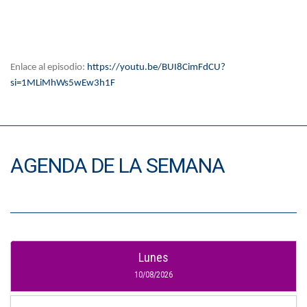
Enlace al episodio:
https://youtu.be/BUI8CimFdCU?
si=1MLiMhWs5wEw3h1F
AGENDA DE LA SEMANA
Lunes
10/08/2026