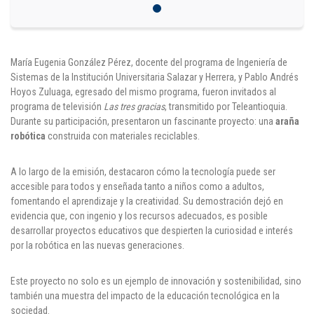
Puntos de pago
Empleo
María Eugenia González Pérez, docente del programa de Ingeniería de
Sistemas de la Institución Universitaria Salazar y Herrera, y Pablo Andrés
Contáctanos
Hoyos Zuluaga, egresado del mismo programa, fueron invitados al
programa de televisión
Las tres gracias
, transmitido por Teleantioquia.
Durante su participación, presentaron un fascinante proyecto: una
araña
robótica
construida con materiales reciclables.
Comunícate con nosotros
A lo largo de la emisión, destacaron cómo la tecnología puede ser
Línea de Atención al Cliente
accesible para todos y enseñada tanto a niños como a adultos,
Campus Estadio: CR 70 # 52-49
fomentando el aprendizaje y la creatividad. Su demostración dejó en
(+57) (4) 4 600 700
evidencia que, con ingenio y los recursos adecuados, es posible
Medellín - Colombia - Suramérica
desarrollar proyectos educativos que despierten la curiosidad e interés
por la robótica en las nuevas generaciones.
Inscripciones permanentes
Este proyecto no solo es un ejemplo de innovación y sostenibilidad, sino
Denuncia de Corrupción y Sobornos
también una muestra del impacto de la educación tecnológica en la
sociedad.