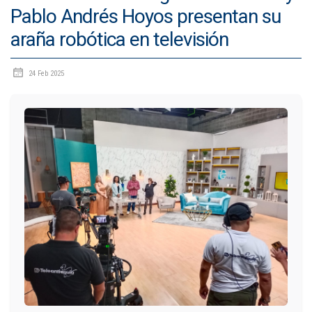
Pablo Andrés Hoyos presentan su
IDIOMAS
araña robótica en televisión
Consultorio Juridico
24 Feb 2025
Pastoral
CARTERA
Inscripciones
Estudiantes
Egresados
Docentes
Campus virtual
Pagos