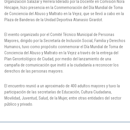
Organización Salazar y Herrera liderado por la Docente en Comisión Nora
Hincapie, hizo presencia en la Conmemoración del Día Mundial de Toma
Puntos de pago
de Conciencia del Abuso y Maltrato en la Vejez, que se llevó a cabo en la
Plaza de Banderas de la Unidad Deportiva Atanasio Girardot.
Empleo
Contáctanos
El evento organizado por el Comité Técnico Municipal de Personas
Mayores, dirigido por la Secretaría de Inclusión Social, Familia y Derechos
Humanos, tuvo como propósito conmemorar el Día Mundial de Toma de
Conciencia del Abuso y Maltrato en la Vejez a través de la entrega del
Comunícate con nosotros
Plan Gerontológico de Ciudad, por medio del lanzamiento de una
campaña de comunicación que invitó a la ciudadanía a reconocer los
derechos de las personas mayores.
Línea de Atención al Cliente
Campus Estadio: CR 70 # 52-49
El encuentro reunió a un aproximado de 400 adultos mayores y tuvo la
(+57) (4) 4 600 700
Medellín - Colombia - Suramérica
participación de las secretarías de Educación, Cultura Ciudadana,
Movilidad, Juventud, Salud, de la Mujer, entre otras entidades del sector
público y privado.
Inscripciones permanentes
Denuncia de Corrupción y Sobornos