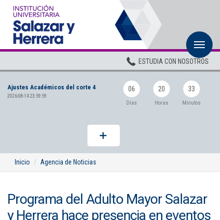
M
Inicio
ESTUDIA CON NOSOTROS
Institucional
Ajustes Académicos del corte 4
Pregrados
06
20
33
2026-08-14 23:59:59
Días
Horas
Minutos
Posgrados
Planta Docente
ADMISIONES
Inicio
Agencia de Noticias
BIENESTAR
Programa del Adulto Mayor Salazar
Centros
y Herrera hace presencia en eventos
BIBLIOTECA