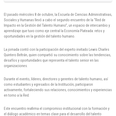
Puntos de pago
El pasado miércoles 8 de octubre, la Escuela de Ciencias Administrativas,
Empleo
Sociales y Humanas llevó a cabo el segundo encuentro de la “Red de
Impacto en la Gestión del Talento Humano”, un espacio de intercambio y
Contáctanos
aprendizaje que tuvo como eje central la Economía Plateada: retos y
oportunidades en la gestión del talento humano.
La jornada contó con la participación del experto invitado Lewis Charles
Comunícate con nosotros
Quintero Beltrán, quien compartió su conocimiento sobre las tendencias,
desafíos y oportunidades que representa el talento senior en las
Línea de Atención al Cliente
organizaciones.
Campus Estadio: CR 70 # 52-49
(+57) (4) 4 600 700
Durante el evento, líderes, directores y gerentes de talento humano, así
Medellín - Colombia - Suramérica
como estudiantes y egresados de la Institución, participaron
activamente, fortaleciendo sus relaciones, conocimientos y experiencias
Inscripciones permanentes
en torno a la Red.
Denuncia de Corrupción y Sobornos
Este encuentro reafirma el compromiso institucional con la formación y
el diálogo académico en temas clave para el desarrollo del talento