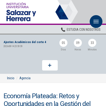
M
Inicio
ESTUDIA CON NOSOTROS
Institucional
Ajustes Académicos del corte 4
Pregrados
05
09
33
2026-08-14 23:59:59
Días
Horas
Minutos
Posgrados
Planta Docente
ADMISIONES
Inicio
Agencia
BIENESTAR
Economía Plateada: Retos y
Centros
Oportunidades en la Gestión del
BIBLIOTECA