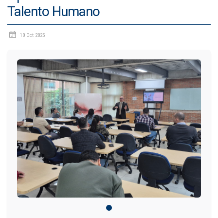
Talento Humano
IDIOMAS
10 Oct 2025
Consultorio Juridico
Pastoral
CARTERA
Inscripciones
Estudiantes
Egresados
Docentes
Campus virtual
Pagos