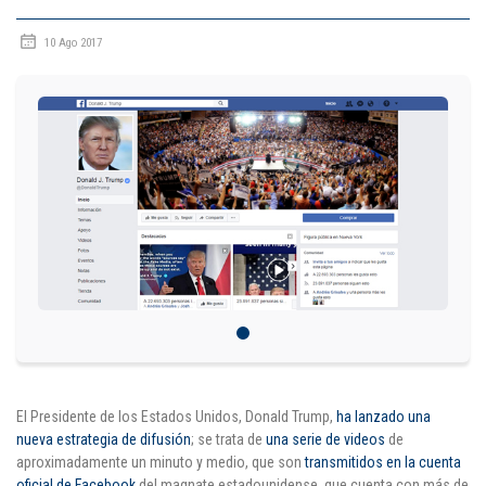
IDIOMAS
10 Ago 2017
Consultorio Juridico
Pastoral
CARTERA
Inscripciones
Estudiantes
Egresados
Docentes
El Presidente de los Estados Unidos, Donald Trump,
ha lanzado una
Campus virtual
nueva estrategia de difusión
; se trata de
una serie de videos
de
aproximadamente un minuto y medio, que son
transmitidos en la cuenta
Pagos
oficial de Facebook
del magnate estadounidense, que cuenta con más de