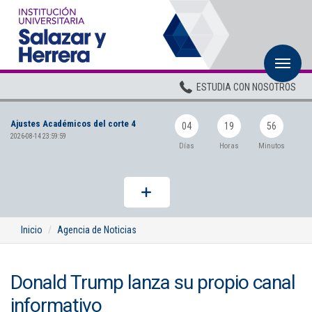
M
Inicio
ESTUDIA CON NOSOTROS
Institucional
Ajustes Académicos del corte 4
Pregrados
04
19
56
2026-08-14 23:59:59
Días
Horas
Minutos
Posgrados
Planta Docente
ADMISIONES
Inicio
Agencia de Noticias
BIENESTAR
Donald Trump lanza su propio canal
Centros
informativo
BIBLIOTECA