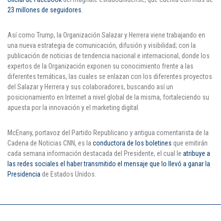
23 millones de seguidores
.
Puntos de pago
Así como Trump, la Organización Salazar y Herrera viene trabajando en
Empleo
una nueva estrategia de comunicación, difusión y visibilidad; con la
publicación de noticias de tendencia nacional e internacional, donde los
Contáctanos
expertos de la Organización exponen su conocimiento frente a las
diferentes temáticas, las cuales se enlazan con los diferentes proyectos
del Salazar y Herrera y sus colaboradores, buscando así un
posicionamiento en Internet a nivel global de la misma, fortaleciendo su
Comunícate con nosotros
apuesta por la innovación y el marketing digital.
Línea de Atención al Cliente
McEnany, portavoz del Partido Republicano y antigua comentarista de la
Campus Estadio: CR 70 # 52-49
Cadena de Noticias CNN, es la
conductora de los boletines
que emitirán
(+57) (4) 4 600 700
cada semana información destacada del Presidente, el cual le
atribuye a
Medellín - Colombia - Suramérica
las redes sociales el haber transmitido el mensaje que lo llevó a ganar la
Presidencia
de Estados Unidos.
Inscripciones permanentes
Denuncia de Corrupción y Sobornos