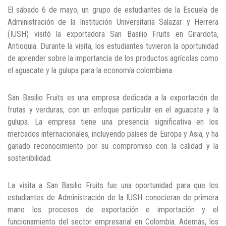
El sábado 6 de mayo, un grupo de estudiantes de la Escuela de
Puntos de pago
Administración de la Institución Universitaria Salazar y Herrera
(IUSH) visitó la exportadora San Basilio Fruits en Girardota,
Empleo
Antioquia. Durante la visita, los estudiantes tuvieron la oportunidad
de aprender sobre la importancia de los productos agrícolas como
Contáctanos
el aguacate y la gulupa para la economía colombiana.
San Basilio Fruits es una empresa dedicada a la exportación de
Comunícate con nosotros
frutas y verduras, con un enfoque particular en el aguacate y la
gulupa. La empresa tiene una presencia significativa en los
Línea de Atención al Cliente
mercados internacionales, incluyendo países de Europa y Asia, y ha
Campus Estadio: CR 70 # 52-49
ganado reconocimiento por su compromiso con la calidad y la
(+57) (4) 4 600 700
sostenibilidad.
Medellín - Colombia - Suramérica
Inscripciones permanentes
La visita a San Basilio Fruits fue una oportunidad para que los
estudiantes de Administración de la IUSH conocieran de primera
Denuncia de Corrupción y Sobornos
mano los procesos de exportación e importación y el
funcionamiento del sector empresarial en Colombia. Además, los