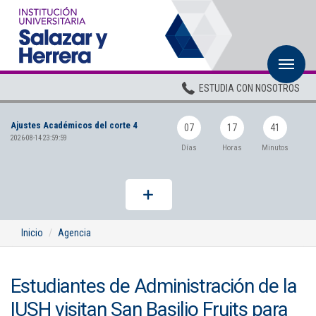
M
Inicio
ESTUDIA CON NOSOTROS
Institucional
Ajustes Académicos del corte 4
Pregrados
07
17
41
2026-08-14 23:59:59
Días
Horas
Minutos
Posgrados
Planta Docente
ADMISIONES
Inicio
Agencia
BIENESTAR
Estudiantes de Administración de la
Centros
IUSH visitan San Basilio Fruits para
BIBLIOTECA