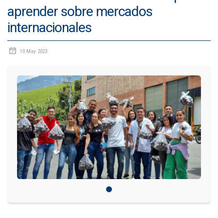
aprender sobre mercados
IDIOMAS
internacionales
Consultorio Juridico
10 May 2023
Pastoral
CARTERA
Inscripciones
Estudiantes
Egresados
Docentes
Campus virtual
Pagos