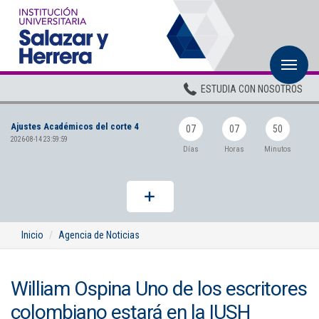
M
Inicio
ESTUDIA CON NOSOTROS
Institucional
Ajustes Académicos del corte 4
Pregrados
07
07
50
2026-08-14 23:59:59
Días
Horas
Minutos
Posgrados
Planta Docente
ADMISIONES
Inicio
Agencia de Noticias
BIENESTAR
William Ospina Uno de los escritores
Centros
colombiano estará en la IUSH
BIBLIOTECA