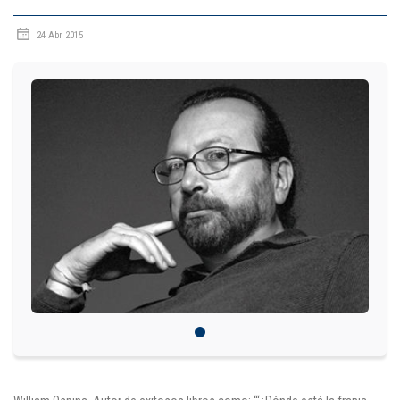
IDIOMAS
24 Abr 2015
Consultorio Juridico
Pastoral
CARTERA
Inscripciones
Estudiantes
Egresados
Docentes
Campus virtual
Pagos