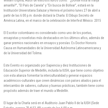
William Ospina, Autor de exitosos libros como: “‘¿Dónde está la franja
amarilla?”, “El País de Canela” y “En busca de Bolívar”, estará en la
Puntos de pago
Institución Universitaria Salazar y Herrera el próximo lunes 27 de abril a
partir de las 6:00 p.m. donde dictará la Charla: El Dibujo Secreto de
Empleo
América Latina, en el marco de la celebración de Interfest México. 2015
Contáctanos
El Escritor colombiano es considerado como uno de los poetas,
ensayistas y novelistas más destacados en los últimos años, además de
ganar premios nacionales en ensayos y poesías. Es Doctor Honoris
Causa en Humanidades de la Universidad Autónoma Latinoamericana y
Comunícate con nosotros
de la Universidad del Tolima.
Línea de Atención al Cliente
Este Evento es organizado por Sapiencia y diez Instituciones de
Campus Estadio: CR 70 # 52-49
Educación Superior de Medellín, incluida la IUSH, que tiene como objetivo
(+57) (4) 4 600 700
con esta alianza fomentar la interculturalidad y generar espacios
Medellín - Colombia - Suramérica
académicos-culturales que creen dinámicas con países aliados para el
intercambio de saberes, culturas y buenas prácticas, también tiene como
Inscripciones permanentes
propósito además de traer el mundo a Medellín.
Denuncia de Corrupción y Sobornos
El lugar de la Charla será en el Auditorio Juan Pablo II de la IUSH (Sede
Estadio, carrera 70 # 52-49) a partir de las 6:00 p.m.