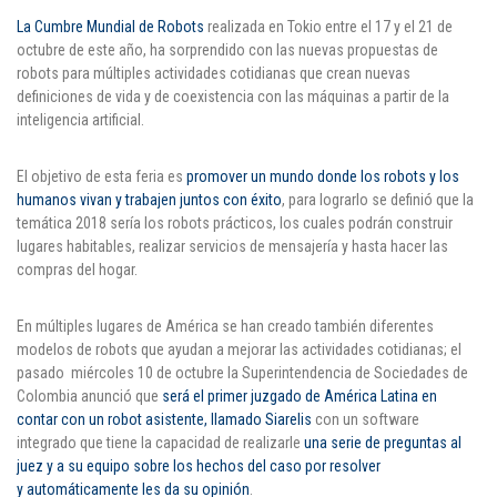
La Cumbre Mundial de Robots
realizada en Tokio entre el 17 y el 21 de
Puntos de pago
octubre de este año, ha sorprendido con las nuevas propuestas de
robots para múltiples actividades cotidianas que crean nuevas
Empleo
definiciones de vida y de coexistencia con las máquinas a partir de la
inteligencia artificial.
Contáctanos
El objetivo de esta feria es
promover un mundo donde los robots y los
humanos vivan y trabajen juntos con éxito
, para lograrlo se definió que la
Comunícate con nosotros
temática 2018 sería los robots prácticos, los cuales podrán construir
lugares habitables, realizar servicios de mensajería y hasta hacer las
compras del hogar.
Línea de Atención al Cliente
Campus Estadio: CR 70 # 52-49
En múltiples lugares de América se han creado también diferentes
(+57) (4) 4 600 700
modelos de robots que ayudan a mejorar las actividades cotidianas; el
Medellín - Colombia - Suramérica
pasado miércoles 10 de octubre la Superintendencia de Sociedades de
Colombia anunció que
será el primer juzgado de América Latina en
Inscripciones permanentes
contar con un robot asistente, llamado Siarelis
con un software
integrado que tiene la capacidad de realizarle
una serie de preguntas al
Denuncia de Corrupción y Sobornos
juez y a su equipo sobre los hechos del caso por resolver
y automáticamente les da su opinión
.