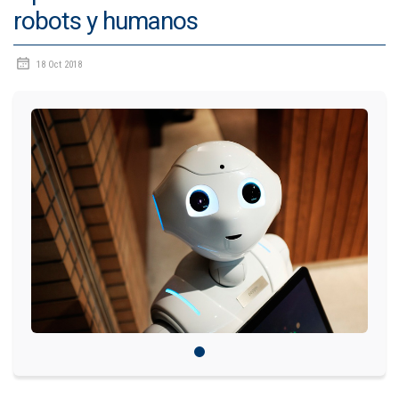
robots y humanos
IDIOMAS
18 Oct 2018
Consultorio Juridico
Pastoral
CARTERA
Inscripciones
Estudiantes
Egresados
Docentes
Campus virtual
Pagos