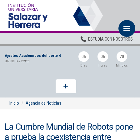
M
Inicio
ESTUDIA CON NOSOTROS
Institucional
Ajustes Académicos del corte 4
Pregrados
06
06
20
2026-08-14 23:59:59
Días
Horas
Minutos
Posgrados
Planta Docente
ADMISIONES
Inicio
Agencia de Noticias
BIENESTAR
La Cumbre Mundial de Robots pone
Centros
a prueba la coexistencia entre
BIBLIOTECA