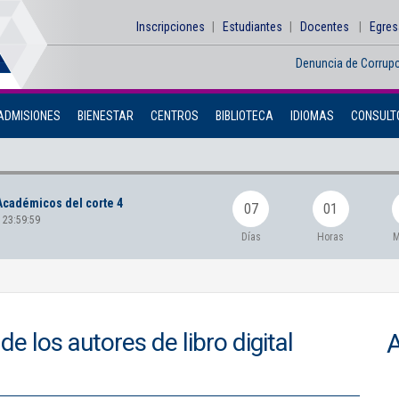
Inscripciones
Estudiantes
Docentes
Egre
Denuncia de Corrup
ADMISIONES
BIENESTAR
CENTROS
BIBLIOTECA
IDIOMAS
CONSULTO
Académicos del corte 4
07
01
 23:59:59
Días
Horas
M
e los autores de libro digital