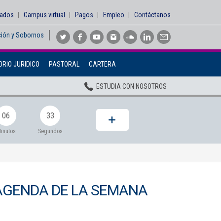
sados
Campus virtual
Pagos
Empleo
Contáctanos
ción y Sobornos
Inicio
RIO JURIDICO
PASTORAL
CARTERA
Institucional
ESTUDIA CON NOSOTROS
Pregrados
Posgrados
06
31
Planta Docente
inutos
Segundos
ADMISIONES
BIENESTAR
AGENDA DE LA SEMANA
Centros
BIBLIOTECA