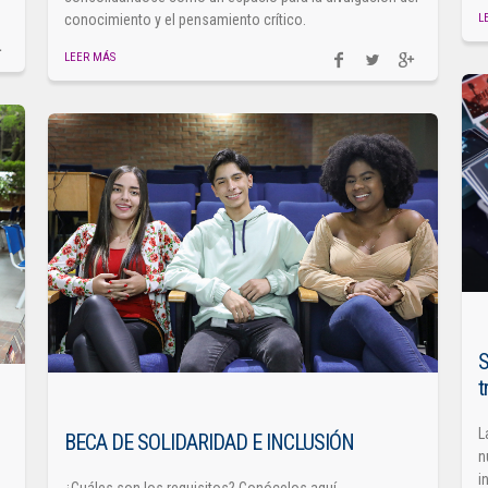
L
conocimiento y el pensamiento crítico.
LEER MÁS
S
t
L
BECA DE SOLIDARIDAD E INCLUSIÓN
n
i
¿Cuáles son los requisitos? Conócelos aquí