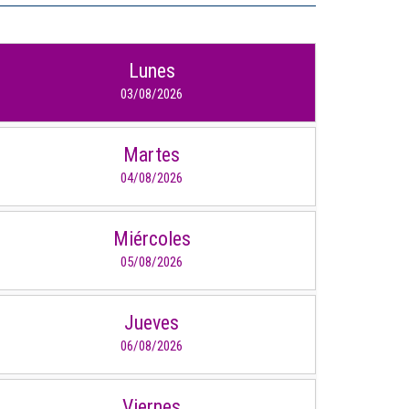
IDIOMAS
Lunes
Consultorio Juridico
03/08/2026
Pastoral
Martes
CARTERA
04/08/2026
Inscripciones
Miércoles
Estudiantes
05/08/2026
Egresados
Docentes
Jueves
06/08/2026
Campus virtual
Pagos
Viernes