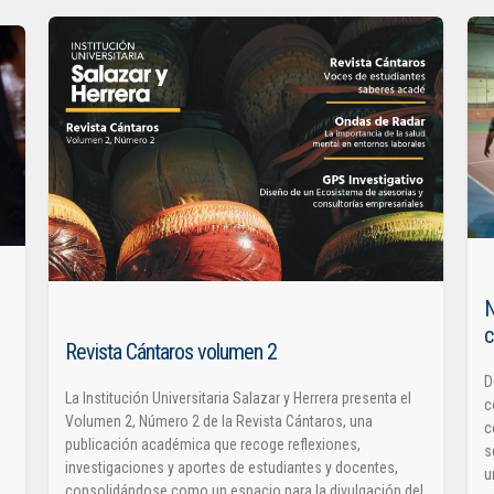
N
c
Revista Cántaros volumen 2
D
La Institución Universitaria Salazar y Herrera presenta el
c
Volumen 2, Número 2 de la Revista Cántaros, una
c
publicación académica que recoge reflexiones,
s
investigaciones y aportes de estudiantes y docentes,
u
consolidándose como un espacio para la divulgación del