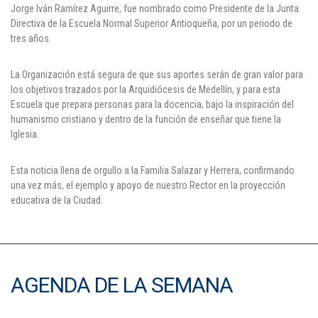
Jorge Iván Ramírez Aguirre, fue nombrado como Presidente de la Junta
Puntos de pago
Directiva de la Escuela Normal Superior Antioqueña, por un periodo de
tres años.
Empleo
La Organización está segura de que sus aportes serán de gran valor para
Contáctanos
los objetivos trazados por la Arquidiócesis de Medellín, y para esta
Escuela que prepara personas para la docencia, bajo la inspiración del
humanismo cristiano y dentro de la función de enseñar que tiene la
Iglesia.
Comunícate con nosotros
Esta noticia llena de orgullo a la Familia Salazar y Herrera, confirmando
Línea de Atención al Cliente
una vez más, el ejemplo y apoyo de nuestro Rector en la proyección
Campus Estadio: CR 70 # 52-49
educativa de la Ciudad.
(+57) (4) 4 600 700
Medellín - Colombia - Suramérica
Inscripciones permanentes
AGENDA DE LA SEMANA
Denuncia de Corrupción y Sobornos