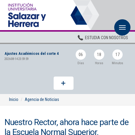
M
Inicio
ESTUDIA CON NOSOTROS
Institucional
Ajustes Académicos del corte 4
Pregrados
06
18
17
2026-08-14 23:59:59
Días
Horas
Minutos
Posgrados
Planta Docente
ADMISIONES
Inicio
Agencia de Noticias
BIENESTAR
Nuestro Rector, ahora hace parte de
Centros
la Escuela Normal Superior.
BIBLIOTECA