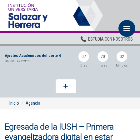
M
Inicio
ESTUDIA CON NOSOTROS
Institucional
Ajustes Académicos del corte 4
Pregrados
07
20
02
2026-08-14 23:59:59
Días
Horas
Minutos
Posgrados
Planta Docente
ADMISIONES
Inicio
Agencia
BIENESTAR
Egresada de la IUSH – Primera
Centros
evangelizadora digital en estar
BIBLIOTECA