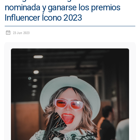
nominada y ganarse los premios
IDIOMAS
Influencer Ícono 2023
Consultorio Juridico
23 Jun 2023
Pastoral
CARTERA
Inscripciones
Estudiantes
Egresados
Docentes
Campus virtual
Pagos