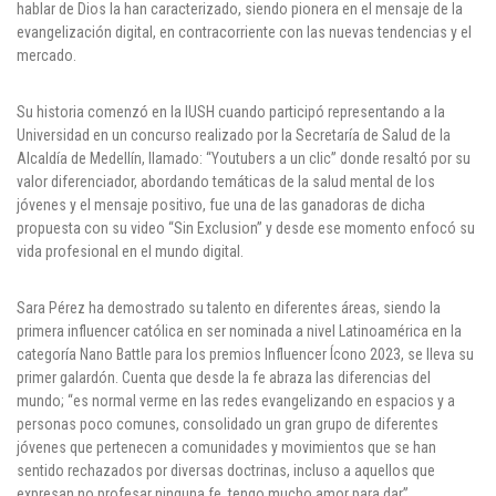
hablar de Dios la han caracterizado, siendo pionera en el mensaje de la
evangelización digital, en contracorriente con las nuevas tendencias y el
mercado.
Su historia comenzó en la IUSH cuando participó representando a la
Universidad en un concurso realizado por la Secretaría de Salud de la
Alcaldía de Medellín, llamado: “Youtubers a un clic” donde resaltó por su
valor diferenciador, abordando temáticas de la salud mental de los
jóvenes y el mensaje positivo, fue una de las ganadoras de dicha
propuesta con su video “Sin Exclusion” y desde ese momento enfocó su
vida profesional en el mundo digital.
Sara Pérez ha demostrado su talento en diferentes áreas, siendo la
primera influencer católica en ser nominada a nivel Latinoamérica en la
categoría Nano Battle para los premios Influencer Ícono 2023, se lleva su
primer galardón. Cuenta que desde la fe abraza las diferencias del
mundo; “es normal verme en las redes evangelizando en espacios y a
personas poco comunes, consolidado un gran grupo de diferentes
jóvenes que pertenecen a comunidades y movimientos que se han
sentido rechazados por diversas doctrinas, incluso a aquellos que
expresan no profesar ninguna fe, tengo mucho amor para dar”