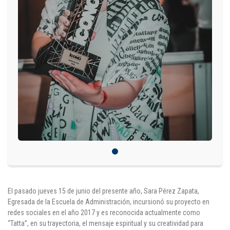
Puntos de pago
Empleo
Contáctanos
Comunícate con nosotros
Línea de Atención al Cliente
Campus Estadio: CR 70 # 52-49
(+57) (4) 4 600 700
Medellín - Colombia - Suramérica
Inscripciones permanentes
El pasado jueves 15 de junio del presente año, Sara Pérez Zapata,
Egresada de la Escuela de Administración, incursionó su proyecto en
Denuncia de Corrupción y Sobornos
redes sociales en el año 2017 y es reconocida actualmente como
“Tatta”, en su trayectoria, el mensaje espiritual y su creatividad para