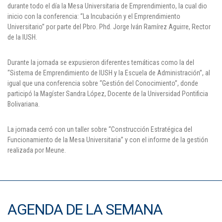
durante todo el día la Mesa Universitaria de Emprendimiento, la cual dio
Puntos de pago
inicio con la conferencia: “La Incubación y el Emprendimiento
Universitario” por parte del Pbro. Phd. Jorge Iván Ramírez Aguirre, Rector
Empleo
de la IUSH.
Contáctanos
Durante la jornada se expusieron diferentes temáticas como la del
“Sistema de Emprendimiento de IUSH y la Escuela de Administración”, al
igual que una conferencia sobre “Gestión del Conocimiento”, donde
participó la Magíster Sandra López, Docente de la Universidad Pontificia
Comunícate con nosotros
Bolivariana.
Línea de Atención al Cliente
La jornada cerró con un taller sobre “Construcción Estratégica del
Campus Estadio: CR 70 # 52-49
Funcionamiento de la Mesa Universitaria” y con el informe de la gestión
(+57) (4) 4 600 700
realizada por Meune.
Medellín - Colombia - Suramérica
Inscripciones permanentes
Denuncia de Corrupción y Sobornos
AGENDA DE LA SEMANA