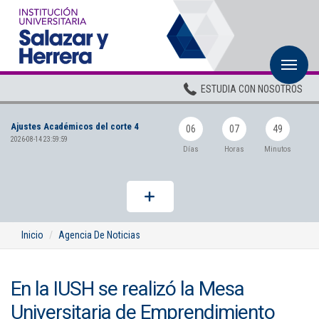
M
Inicio
ESTUDIA CON NOSOTROS
Institucional
Ajustes Académicos del corte 4
Pregrados
06
07
49
2026-08-14 23:59:59
Días
Horas
Minutos
Posgrados
Planta Docente
ADMISIONES
Inicio
Agencia De Noticias
BIENESTAR
En la IUSH se realizó la Mesa
Centros
Universitaria de Emprendimiento
BIBLIOTECA