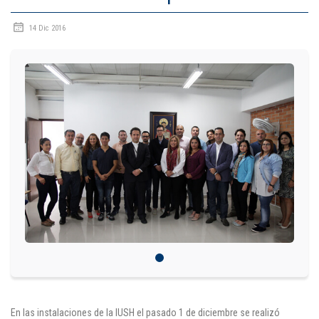
IDIOMAS
14 Dic 2016
Consultorio Juridico
Pastoral
CARTERA
Inscripciones
Estudiantes
Egresados
Docentes
Campus virtual
Pagos
En las instalaciones de la IUSH el pasado 1 de diciembre se realizó