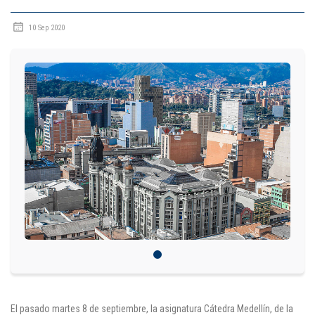
IDIOMAS
10 Sep 2020
Consultorio Juridico
Pastoral
CARTERA
Inscripciones
Estudiantes
Egresados
Docentes
Campus virtual
Pagos
El pasado martes 8 de septiembre, la asignatura Cátedra Medellín, de la