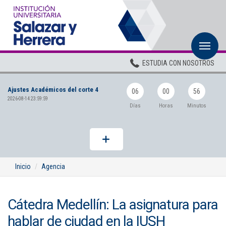
M
Inicio
ESTUDIA CON NOSOTROS
Institucional
Ajustes Académicos del corte 4
Pregrados
06
00
56
2026-08-14 23:59:59
Días
Horas
Minutos
Posgrados
Planta Docente
ADMISIONES
Inicio
Agencia
BIENESTAR
Cátedra Medellín: La asignatura para
Centros
hablar de ciudad en la IUSH
BIBLIOTECA