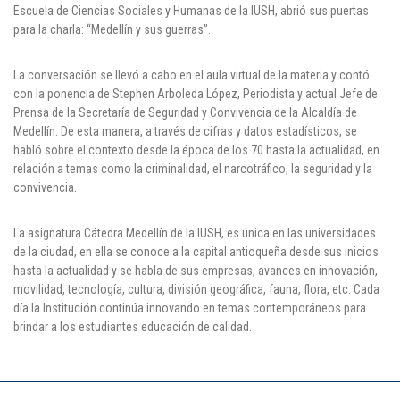
Escuela de Ciencias Sociales y Humanas de la IUSH, abrió sus puertas
Puntos de pago
para la charla: “Medellín y sus guerras”.
Empleo
La conversación se llevó a cabo en el aula virtual de la materia y contó
con la ponencia de Stephen Arboleda López, Periodista y actual Jefe de
Contáctanos
Prensa de la Secretaría de Seguridad y Convivencia de la Alcaldía de
Medellín. De esta manera, a través de cifras y datos estadísticos, se
habló sobre el contexto desde la época de los 70 hasta la actualidad, en
relación a temas como la criminalidad, el narcotráfico, la seguridad y la
Comunícate con nosotros
convivencia.
Línea de Atención al Cliente
La asignatura Cátedra Medellín de la IUSH, es única en las universidades
Campus Estadio: CR 70 # 52-49
de la ciudad, en ella se conoce a la capital antioqueña desde sus inicios
(+57) (4) 4 600 700
hasta la actualidad y se habla de sus empresas, avances en innovación,
Medellín - Colombia - Suramérica
movilidad, tecnología, cultura, división geográfica, fauna, flora, etc. Cada
día la Institución continúa innovando en temas contemporáneos para
Inscripciones permanentes
brindar a los estudiantes educación de calidad.
Denuncia de Corrupción y Sobornos