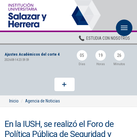
M
Inicio
ESTUDIA CON NOSOTROS
Institucional
Ajustes Académicos del corte 4
Pregrados
05
19
26
2026-08-14 23:59:59
Días
Horas
Minutos
Posgrados
Planta Docente
ADMISIONES
Inicio
Agencia de Noticias
BIENESTAR
En la IUSH, se realizó el Foro de
Centros
Política Pública de Seguridad y
BIBLIOTECA