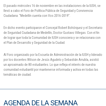
El pasado miércoles 16 de noviembre en las instalaciones de la IUSH, se
Puntos de pago
llevó a cabo el Foro de Política Pública de Seguridad y Convivencia
Ciudadana: “Medellín cuenta con Vos 2016-2019”.
Empleo
En dicho evento participaron el Concejal Robert Bohórquez y el Secretario
Contáctanos
de Seguridad Ciudadana de Medellín, Doctor Gustavo Villegas. Con el fin
de lograr que toda la Comunidad de IUSH conociera y se relacionara con
el Plan de Desarrollo y Seguridad de la Ciudad.
Comunícate con nosotros
Al Foro organizado por la Escuela de Administración de la IUSH y liderado
Línea de Atención al Cliente
por los docentes Wilson de Jesús Agudelo y Sebastián Arrubla, asistió
un aproximado de 80 estudiantes. Lo que refleja el interés de nuestra
Campus Estadio: CR 70 # 52-49
comunidad estudiantil por mantenerse informada y activa en todas las
(+57) (4) 4 600 700
temáticas de ciudad.
Medellín - Colombia - Suramérica
Inscripciones permanentes
Denuncia de Corrupción y Sobornos
AGENDA DE LA SEMANA