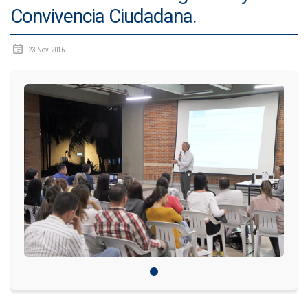
Convivencia Ciudadana.
IDIOMAS
23 Nov 2016
Consultorio Juridico
Pastoral
CARTERA
Inscripciones
Estudiantes
Egresados
Docentes
Campus virtual
Pagos