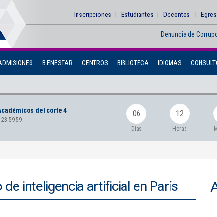
Inscripciones
Estudiantes
Docentes
Egre
Denuncia de Corrup
ADMISIONES
BIENESTAR
CENTROS
BIBLIOTECA
IDIOMAS
CONSULTO
Académicos del corte 4
06
12
 23:59:59
Días
Horas
M
e inteligencia artificial en París