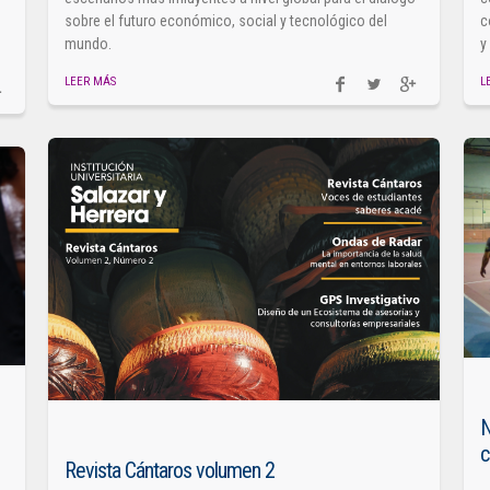
sobre el futuro económico, social y tecnológico del
c
mundo.
y
LEER MÁS
L
N
c
Revista Cántaros volumen 2