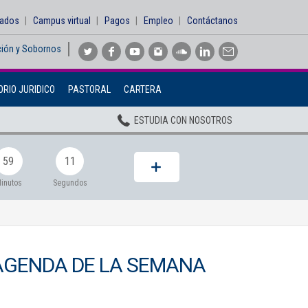
sados
Campus virtual
Pagos
Empleo
Contáctanos
ción y Sobornos
Inicio
RIO JURIDICO
PASTORAL
CARTERA
Institucional
ESTUDIA CON NOSOTROS
Pregrados
Posgrados
59
09
Planta Docente
inutos
Segundos
ADMISIONES
BIENESTAR
AGENDA DE LA SEMANA
Centros
BIBLIOTECA