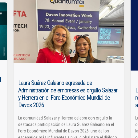
l
Laura Suárez Galeano egresada de
Administración de empresas es orgullo Salazar
L
y Herrera en el Foro Económico Mundial de
r
Davos 2026
a
La comunidad Salazar y Herrera celebra con orgullo la
L
destacada participación de Laura Suárez Galeano en el
c
Foro Económico Mundial de Davos 2026, uno de los
l
escenarios más influyentes a nivel global para el diálogo
c