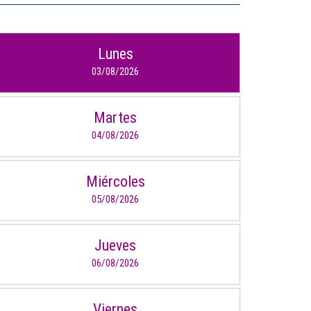
IDIOMAS
Lunes
Consultorio Juridico
03/08/2026
Pastoral
Martes
CARTERA
04/08/2026
Inscripciones
Miércoles
Estudiantes
05/08/2026
Egresados
Docentes
Jueves
06/08/2026
Campus virtual
Pagos
Viernes