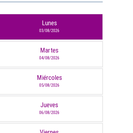
IDIOMAS
Lunes
Consultorio Juridico
03/08/2026
Pastoral
Martes
CARTERA
04/08/2026
Inscripciones
Miércoles
Estudiantes
05/08/2026
Egresados
Docentes
Jueves
06/08/2026
Campus virtual
Pagos
Viernes