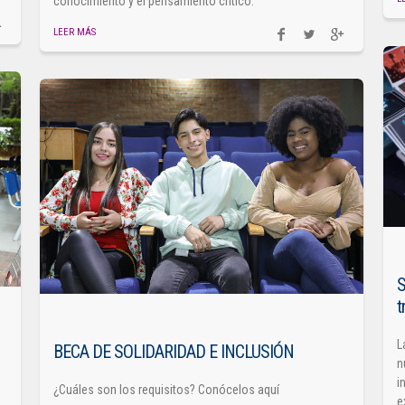
conocimiento y el pensamiento crítico.
LEER MÁS
S
t
L
BECA DE SOLIDARIDAD E INCLUSIÓN
n
i
¿Cuáles son los requisitos? Conócelos aquí
e