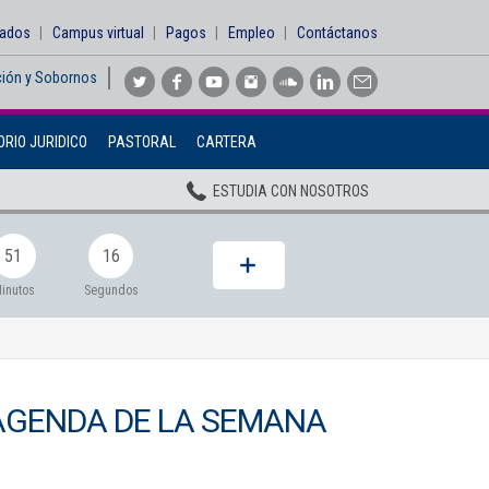
sados
Campus virtual
Pagos
Empleo
Contáctanos
ción y Sobornos
Inicio
RIO JURIDICO
PASTORAL
CARTERA
Institucional
ESTUDIA CON NOSOTROS
Pregrados
Posgrados
51
14
Planta Docente
inutos
Segundos
ADMISIONES
BIENESTAR
AGENDA DE LA SEMANA
Centros
BIBLIOTECA