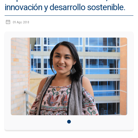
innovación y desarrollo sostenible.
IDIOMAS
09 Ago 2018
Consultorio Juridico
Pastoral
CARTERA
Inscripciones
Estudiantes
Egresados
Docentes
Campus virtual
Pagos