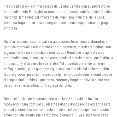
Tras clasificar en la primera etapa de Capital Semilla con su proyecto de
Puntos de pago
emprendimiento Ekologhiska Accesorios, la estudiante Geraldine Cristina
Sánchez Hernández del Programa de Ingeniería Industrial de la IUSH,
Empleo
continúa forjando su idea de negocio con la cual espera crear su propia
empresa.
Contáctanos
Diseñar, producir y comercializar accesorios femeninos elaborados a
partir de materiales recuperados como concreto, metales y piedras, son
Comunícate con nosotros
algunas de las características con las que Geraldine le apuesta a su
emprendimiento, el cual se proyecta desde el ejercicio de su profesión, la
innovación y el desarrollo sostenible. “El proyecto pretende tener un
Línea de Atención al Cliente
enfoque social, pues queremos que sea una posibilidad de integración
Campus Estadio: CR 70 # 52-49
laboral y social para las madres que tienen hijos con alguna condición de
(+57) (4) 4 600 700
discapacidad… debido a que en mi entorno y hogar convivo a diario con
Medellín - Colombia - Suramérica
personas en esta situación.”, agrega Sánchez.
Inscripciones permanentes
Desde el Centro de Emprendimiento de la IUSH Geraldine tuvo la
motivación para postular su idea y es desde donde recibe asesoría para
Denuncia de Corrupción y Sobornos
su realización, mismo que la reta desde su rol como Ingeniera Industrial,
profesión que según ella ha ido evolucionando: “…ya el Ingeniero debe