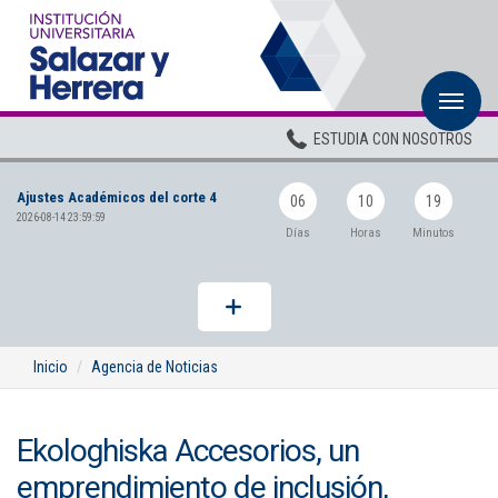
M
Inicio
ESTUDIA CON NOSOTROS
Institucional
Ajustes Académicos del corte 4
Pregrados
06
10
19
2026-08-14 23:59:59
Días
Horas
Minutos
Posgrados
Planta Docente
ADMISIONES
Inicio
Agencia de Noticias
BIENESTAR
Ekologhiska Accesorios, un
Centros
emprendimiento de inclusión,
BIBLIOTECA