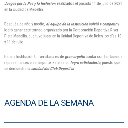
Juegos por la Paz y la Inclusión
, realizados el pasado 11 de julio de 2021
Puntos de pago
en la ciudad de Medellín.
Empleo
Después de año y medio,
el equipo de la Institución volvió a competir
y
logró ganar este torneo organizado por la Corporación Deportiva River
Contáctanos
Plate Medellín, que tuvo lugar en la Unidad Deportiva de Belén los días 10
y 11 de julio.
Para la Institución Universitaria es de
gran orgullo
contar con tan buenos
Comunícate con nosotros
representantes en el deporte. Este es un
logro satisfactorio
, puesto que
se demuestra la
calidad del Club Deportivo
.
Línea de Atención al Cliente
Campus Estadio: CR 70 # 52-49
(+57) (4) 4 600 700
Medellín - Colombia - Suramérica
AGENDA DE LA SEMANA
Inscripciones permanentes
Denuncia de Corrupción y Sobornos