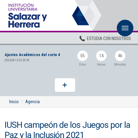
M
Inicio
ESTUDIA CON NOSOTROS
Institucional
Ajustes Académicos del corte 4
Pregrados
05
14
45
2026-08-14 23:59:59
Días
Horas
Minutos
Posgrados
Planta Docente
ADMISIONES
Inicio
Agencia
BIENESTAR
IUSH campeón de los Juegos por la
Centros
Paz y la Inclusión 2021
BIBLIOTECA