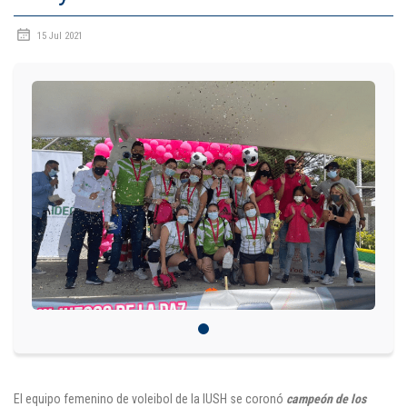
IDIOMAS
15 Jul 2021
Consultorio Juridico
Pastoral
CARTERA
Inscripciones
Estudiantes
Egresados
Docentes
Campus virtual
Pagos
El equipo femenino de voleibol de la IUSH se coronó
campeón de los