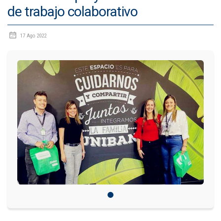
de trabajo colaborativo
IDIOMAS
17 Ago 2022
Consultorio Juridico
Pastoral
CARTERA
Inscripciones
Estudiantes
Egresados
Docentes
Campus virtual
Pagos