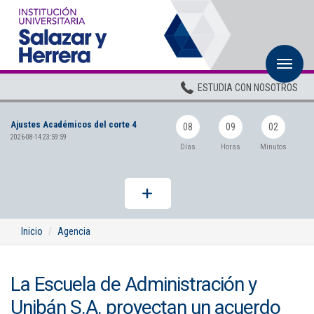
M
Inicio
ESTUDIA CON NOSOTROS
Institucional
Ajustes Académicos del corte 4
Pregrados
08
09
02
2026-08-14 23:59:59
Días
Horas
Minutos
Posgrados
Planta Docente
ADMISIONES
Inicio
Agencia
BIENESTAR
La Escuela de Administración y
Centros
Unibán S.A. proyectan un acuerdo
BIBLIOTECA