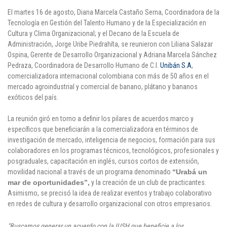
El martes 16 de agosto, Diana Marcela Castaño Serna, Coordinadora de la
Puntos de pago
Tecnología en Gestión del Talento Humano y de la Especialización en
Cultura y Clima Organizacional; y el Decano de la Escuela de
Empleo
Administración, Jorge Uribe Piedrahíta, se reunieron con Liliana Salazar
Ospina, Gerente de Desarrollo Organizacional y Adriana Marcela Sánchez
Contáctanos
Pedraza, Coordinadora de Desarrollo Humano de C.I.
Unibán S.A
,
comercializadora internacional colombiana con más de 50 años en el
mercado agroindustrial y comercial de banano, plátano y bananos
exóticos del país.
Comunícate con nosotros
La reunión giró en torno a definir los pilares de acuerdos marco y
Línea de Atención al Cliente
específicos que beneficiarán a la comercializadora en términos de
investigación de mercado, inteligencia de negocios, formación para sus
Campus Estadio: CR 70 # 52-49
(+57) (4) 4 600 700
colaboradores en los programas técnicos, tecnológicos, profesionales y
Medellín - Colombia - Suramérica
posgraduales, capacitación en inglés, cursos cortos de extensión,
movilidad nacional a través de un programa denominado
“Urabá un
mar de oportunidades”,
y la creación de un club de practicantes.
Inscripciones permanentes
Asimismo, se precisó la idea de realizar eventos y trabajo colaborativo
en redes de cultura y desarrollo organizacional con otros empresarios.
Denuncia de Corrupción y Sobornos
"Buscamos generar un acuerdo con la IUSH que beneficie a los