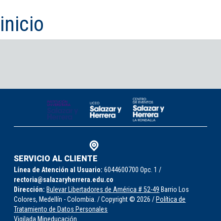
inicio
IDIOMAS
Consultorio Juridico
Pastoral
CARTERA
Inscripciones
Estudiantes
Egresados
SERVICIO AL CLIENTE
Línea de Atención al Usuario:
6044600700 Opc. 1 /
Docentes
rectoria@salazaryherrera.edu.co
Dirección:
Bulevar Libertadores de América # 52-49
Barrio Los
Campus virtual
Colores, Medellín - Colombia. / Copyright © 2026 /
Política de
Tratamiento de Datos Personales
Pagos
Vigilada Mineducación