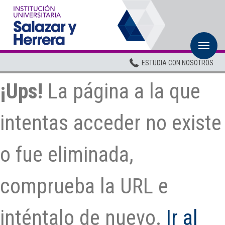
M
Inicio
ESTUDIA CON NOSOTROS
Institucional
¡Ups!
La página a la que
Pregrados
Posgrados
intentas acceder no existe
Planta Docente
o fue eliminada,
ADMISIONES
BIENESTAR
comprueba la URL e
Centros
inténtalo de nuevo.
Ir al
BIBLIOTECA