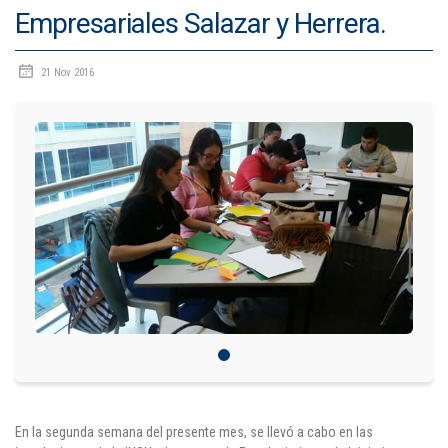
Empresariales Salazar y Herrera.
IDIOMAS
21 Nov 2016
Consultorio Juridico
Pastoral
CARTERA
Inscripciones
Estudiantes
Egresados
Docentes
Campus virtual
En la segunda semana del presente mes, se llevó a cabo en las
Pagos