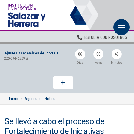
M
Inicio
ESTUDIA CON NOSOTROS
Institucional
Ajustes Académicos del corte 4
Pregrados
06
08
49
2026-08-14 23:59:59
Días
Horas
Minutos
Posgrados
Planta Docente
ADMISIONES
Inicio
Agencia de Noticias
BIENESTAR
Se llevó a cabo el proceso de
Centros
Fortalecimiento de Iniciativas
BIBLIOTECA