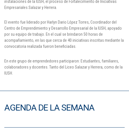
instalaciones de la IUSH, el proceso de Fortalecimiento de Iniciativas
Empresariales Salazar y Herrera.
Puntos de pago
Empleo
El evento fue liderado por Harlyn Dario López Torres, Coordinador del
Centro de Emprendimiento y Desarrollo Empresarial de la IUSH, apoyado
Contáctanos
por su equipo de trabajo. En el cual se brindaron 50 horas de
acompañamiento, en las que cerca de 40 iniciativas inscritas mediante la
convocatoria realizada fueron beneficiadas.
Comunícate con nosotros
En este grupo de emprendedores participaron: Estudiantes, familiares,
colaboradores y docentes. Tanto del Liceo Salazar y Herrera, como de la
Línea de Atención al Cliente
IUSH.
Campus Estadio: CR 70 # 52-49
(+57) (4) 4 600 700
Medellín - Colombia - Suramérica
Inscripciones permanentes
AGENDA DE LA SEMANA
Denuncia de Corrupción y Sobornos