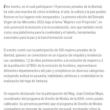
E
ste evento, en el cual participaron 14 personas privadas de la libertad,
Puntos de pago
ha sido una muestra de cómo la belleza, el arte, la cultura y la paz pueden
florecer en los lugares más inesperados. La primera edición del Reinado
Empleo
Virgen de las Mercedes 2024, bajo el lema "Mujeres con Propósito", no
solo promovió la inclusión y la resocialización, sino que también sirvió
Contáctanos
como una plataforma para la creatividad y el talento, herramientas
esenciales para la paz y la transformación social.
Comunícate con nosotros
El evento contó con la participación de 500 mujeres privadas de la
libertad, quienes se conectaron en un espacio de empatía y resiliencia.
Las candidatas, 12 de ellas pertenecientes a la reclusión de mujeres y 2
Línea de Atención al Cliente
de la población LGTBIQ+ de la reclusión de hombres, representaron
Campus Estadio: CR 70 # 52-49
diferentes departamentos del país y compitieron en diversas categorías,
(+57) (4) 4 600 700
incluyendo actitud en pasarela, habilidades artísticas y creatividad en la
Medellín - Colombia - Suramérica
realización del traje de fantasía.
Inscripciones permanentes
Un aspecto destacado fue la participación del Mag. Juan Esteban Maya,
coordinador del programa de Diseño de Modas de la IUSH, como jurado
Denuncia de Corrupción y Sobornos
calificador. Su presencia permitió que el programa de Diseño de Modas
compartiera un mensaje de superación personal, mostrando cómo la