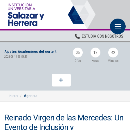
M
Inicio
ESTUDIA CON NOSOTROS
Institucional
Ajustes Académicos del corte 4
Pregrados
05
13
42
2026-08-14 23:59:59
Días
Horas
Minutos
Posgrados
Planta Docente
ADMISIONES
Inicio
Agencia
BIENESTAR
Reinado Virgen de las Mercedes: Un
Centros
Evento de Inclusión y
BIBLIOTECA