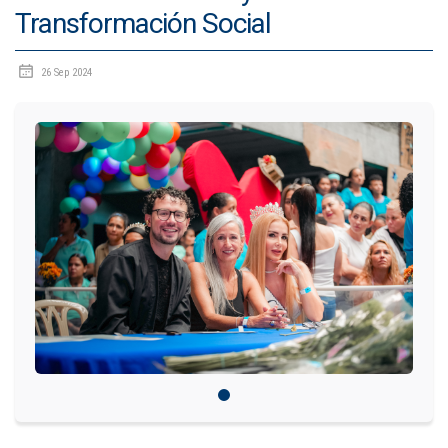
Transformación Social
IDIOMAS
26 Sep 2024
Consultorio Juridico
Pastoral
CARTERA
Inscripciones
Estudiantes
Egresados
Docentes
Campus virtual
Pagos