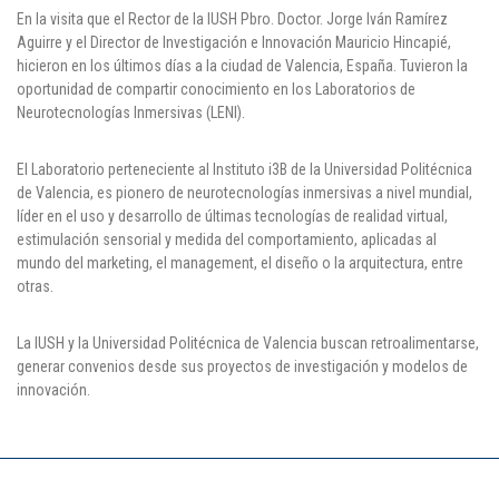
En la visita que el Rector de la IUSH Pbro. Doctor. Jorge Iván Ramírez
Puntos de pago
Aguirre y el Director de Investigación e Innovación Mauricio Hincapié,
hicieron en los últimos días a la ciudad de Valencia, España. Tuvieron la
Empleo
oportunidad de compartir conocimiento en los Laboratorios de
Neurotecnologías Inmersivas (LENI).
Contáctanos
El Laboratorio perteneciente al Instituto i3B de la Universidad Politécnica
de Valencia, es pionero de neurotecnologías inmersivas a nivel mundial,
líder en el uso y desarrollo de últimas tecnologías de realidad virtual,
Comunícate con nosotros
estimulación sensorial y medida del comportamiento, aplicadas al
mundo del marketing, el management, el diseño o la arquitectura, entre
Línea de Atención al Cliente
otras.
Campus Estadio: CR 70 # 52-49
(+57) (4) 4 600 700
La IUSH y la Universidad Politécnica de Valencia buscan retroalimentarse,
Medellín - Colombia - Suramérica
generar convenios desde sus proyectos de investigación y modelos de
innovación.
Inscripciones permanentes
Denuncia de Corrupción y Sobornos