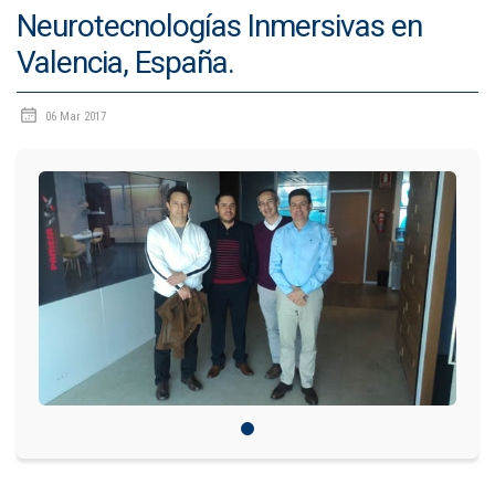
Neurotecnologías Inmersivas en
IDIOMAS
Valencia, España.
Consultorio Juridico
06 Mar 2017
Pastoral
CARTERA
Inscripciones
Estudiantes
Egresados
Docentes
Campus virtual
Pagos