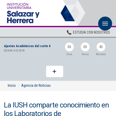
M
Inicio
ESTUDIA CON NOSOTROS
Institucional
Ajustes Académicos del corte 4
Pregrados
06
00
45
2026-08-14 23:59:59
Días
Horas
Minutos
Posgrados
Planta Docente
ADMISIONES
Inicio
Agencia de Noticias
BIENESTAR
La IUSH comparte conocimiento en
Centros
los Laboratorios de
BIBLIOTECA