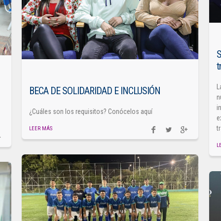
S
t
L
BECA DE SOLIDARIDAD E INCLUSIÓN
n
i
¿Cuáles son los requisitos? Conócelos aquí
e
t
LEER MÁS
L