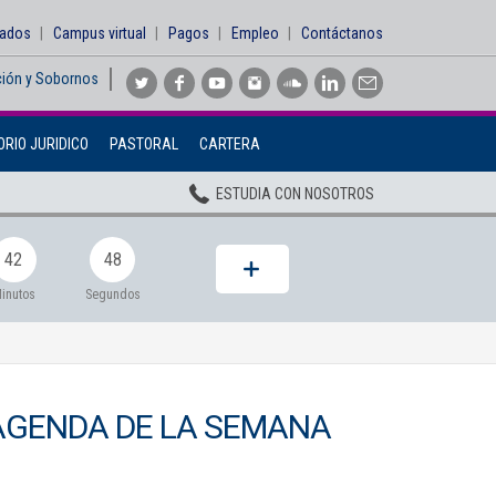
sados
Campus virtual
Pagos
Empleo
Contáctanos
ción y Sobornos
Inicio
RIO JURIDICO
PASTORAL
CARTERA
Institucional
ESTUDIA CON NOSOTROS
Pregrados
Posgrados
42
46
Planta Docente
inutos
Segundos
ADMISIONES
BIENESTAR
AGENDA DE LA SEMANA
Centros
BIBLIOTECA