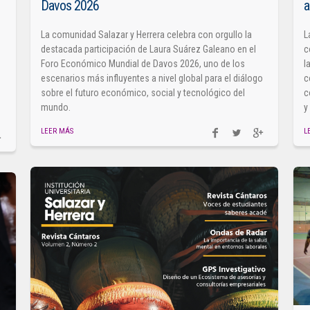
Davos 2026
a
La comunidad Salazar y Herrera celebra con orgullo la
L
destacada participación de Laura Suárez Galeano en el
c
Foro Económico Mundial de Davos 2026, uno de los
l
escenarios más influyentes a nivel global para el diálogo
c
sobre el futuro económico, social y tecnológico del
c
mundo.
y
LEER MÁS
L