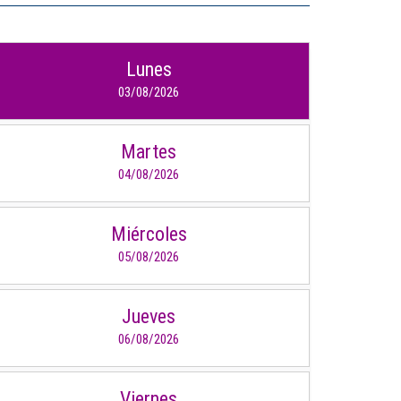
IDIOMAS
Lunes
Consultorio Juridico
03/08/2026
Pastoral
Martes
CARTERA
04/08/2026
Inscripciones
Miércoles
Estudiantes
05/08/2026
Egresados
Docentes
Jueves
06/08/2026
Campus virtual
Pagos
Viernes