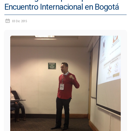
Encuentro Internacional en Bogotá
IDIOMAS
03 Dic 2015
Consultorio Juridico
Pastoral
CARTERA
Inscripciones
Estudiantes
Egresados
Docentes
Campus virtual
Pagos