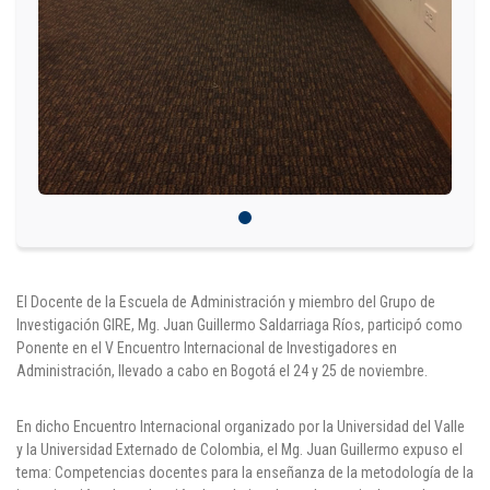
Puntos de pago
Empleo
Contáctanos
Comunícate con nosotros
Línea de Atención al Cliente
El Docente de la Escuela de Administración y miembro del Grupo de
Campus Estadio: CR 70 # 52-49
Investigación GIRE, Mg. Juan Guillermo Saldarriaga Ríos, participó como
(+57) (4) 4 600 700
Medellín - Colombia - Suramérica
Ponente en el V Encuentro Internacional de Investigadores en
Administración, llevado a cabo en Bogotá el 24 y 25 de noviembre.
Inscripciones permanentes
En dicho Encuentro Internacional organizado por la Universidad del Valle
Denuncia de Corrupción y Sobornos
y la Universidad Externado de Colombia, el Mg. Juan Guillermo expuso el
tema: Competencias docentes para la enseñanza de la metodología de la