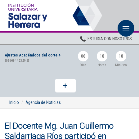
M
Inicio
ESTUDIA CON NOSOTROS
Institucional
Ajustes Académicos del corte 4
Pregrados
06
18
18
2026-08-14 23:59:59
Días
Horas
Minutos
Posgrados
Planta Docente
ADMISIONES
Inicio
Agencia de Noticias
BIENESTAR
El Docente Mg. Juan Guillermo
Centros
Saldarriaga Ríos participó en
BIBLIOTECA