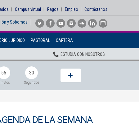
sados
Campus virtual
Pagos
Empleo
Contáctanos
ción y Sobornos
Inicio
RIO JURIDICO
PASTORAL
CARTERA
Institucional
ESTUDIA CON NOSOTROS
Pregrados
Posgrados
55
28
Planta Docente
inutos
Segundos
ADMISIONES
BIENESTAR
AGENDA DE LA SEMANA
Centros
BIBLIOTECA