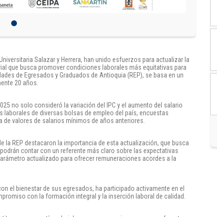
Universitaria Salazar y Herrera, han unido esfuerzos para actualizar la
ial que busca promover condiciones laborales más equitativas para
nidades de Egresados y Graduados de Antioquia (REP), se basa en un
mente 20 años.
25 no solo consideró la variación del IPC y el aumento del salario
as laborales de diversas bolsas de empleo del país, encuestas
a de valores de salarios mínimos de años anteriores.
de la REP destacaron la importancia de esta actualización, que busca
 podrán contar con un referente más claro sobre las expectativas
parámetro actualizado para ofrecer remuneraciones acordes a la
 con el bienestar de sus egresados, ha participado activamente en el
romiso con la formación integral y la inserción laboral de calidad.