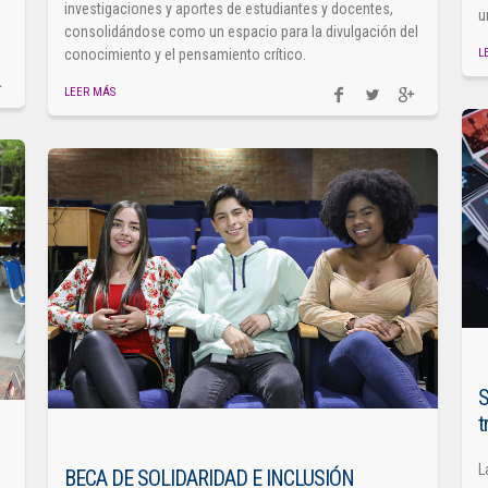
investigaciones y aportes de estudiantes y docentes,
u
consolidándose como un espacio para la divulgación del
L
conocimiento y el pensamiento crítico.
LEER MÁS
S
t
L
BECA DE SOLIDARIDAD E INCLUSIÓN