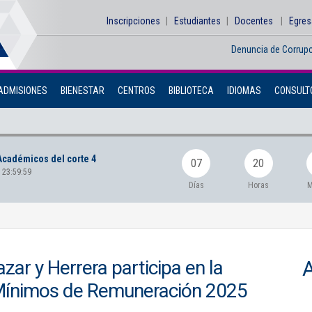
Inscripciones
Estudiantes
Docentes
Egre
Denuncia de Corrup
ADMISIONES
BIENESTAR
CENTROS
BIBLIOTECA
IDIOMAS
CONSULTO
Académicos del corte 4
07
20
 23:59:59
Días
Horas
M
azar y Herrera participa en la
e Mínimos de Remuneración 2025