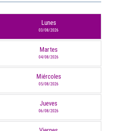
IDIOMAS
Lunes
Consultorio Juridico
03/08/2026
Pastoral
Martes
CARTERA
04/08/2026
Inscripciones
Miércoles
Estudiantes
05/08/2026
Egresados
Docentes
Jueves
06/08/2026
Campus virtual
Pagos
Viernes