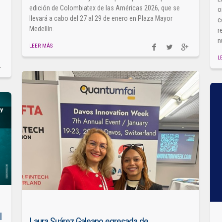
edición de Colombiatex de las Américas 2026, que se
o
llevará a cabo del 27 al 29 de enero en Plaza Mayor
c
Medellín.
r
n
LEER MÁS
L
l
Laura Suárez Galeano egresada de