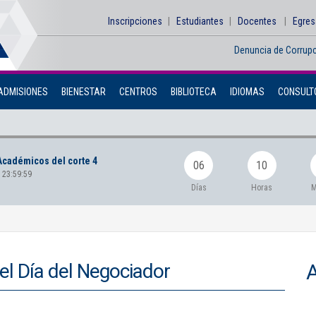
Inscripciones
Estudiantes
Docentes
Egre
Denuncia de Corrup
ADMISIONES
BIENESTAR
CENTROS
BIBLIOTECA
IDIOMAS
CONSULTO
Académicos del corte 4
06
10
 23:59:59
Días
Horas
M
el Día del Negociador