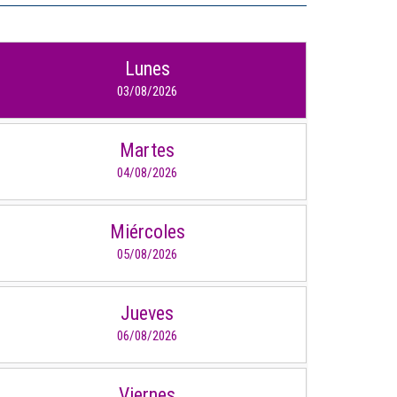
IDIOMAS
Lunes
Consultorio Juridico
03/08/2026
Pastoral
Martes
CARTERA
04/08/2026
Inscripciones
Miércoles
Estudiantes
05/08/2026
Egresados
Docentes
Jueves
06/08/2026
Campus virtual
Pagos
Viernes