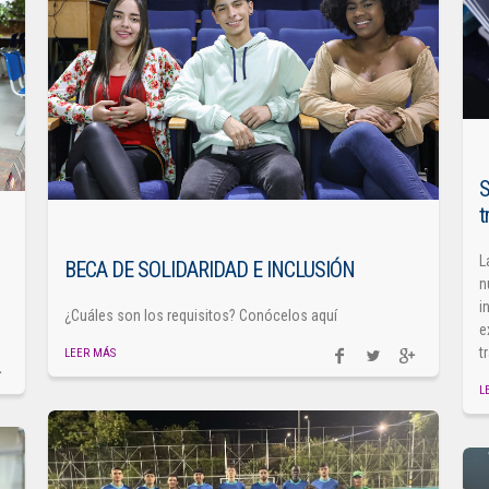
S
t
L
BECA DE SOLIDARIDAD E INCLUSIÓN
n
i
¿Cuáles son los requisitos? Conócelos aquí
e
t
LEER MÁS
L