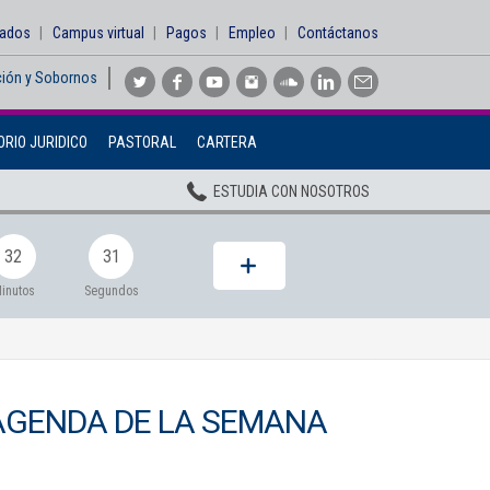
sados
Campus virtual
Pagos
Empleo
Contáctanos
ción y Sobornos
Inicio
RIO JURIDICO
PASTORAL
CARTERA
Institucional
ESTUDIA CON NOSOTROS
Pregrados
Posgrados
32
29
Planta Docente
inutos
Segundos
ADMISIONES
BIENESTAR
AGENDA DE LA SEMANA
Centros
BIBLIOTECA