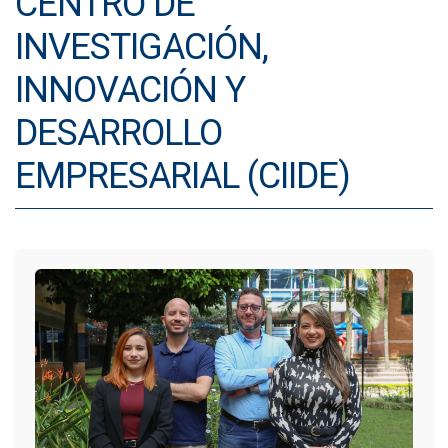
CENTRO DE
INVESTIGACIÓN,
IDIOMAS
INNOVACIÓN Y
Consultorio Juridico
DESARROLLO
Pastoral
EMPRESARIAL (CIIDE)
CARTERA
Inscripciones
Estudiantes
Egresados
Docentes
Campus virtual
Pagos