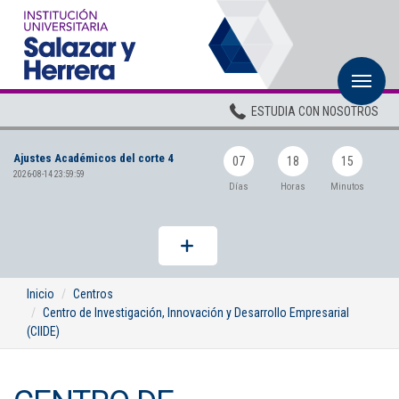
M
Inicio
ESTUDIA CON NOSOTROS
Institucional
Ajustes Académicos del corte 4
Pregrados
07
18
15
2026-08-14 23:59:59
Días
Horas
Minutos
Posgrados
Planta Docente
ADMISIONES
Inicio
Centros
Centro de Investigación, Innovación y Desarrollo Empresarial
BIENESTAR
(CIIDE)
Centros
BIBLIOTECA