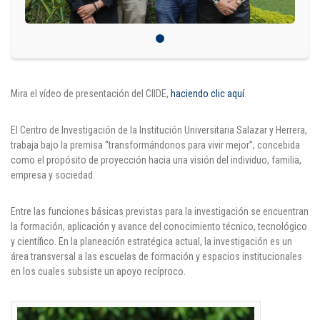
Puntos de pago
Empleo
Contáctanos
Mira el vídeo de presentación del CIIDE,
haciendo clic aquí
.
El Centro de Investigación de la Institución Universitaria Salazar y Herrera,
Comunícate con nosotros
trabaja bajo la premisa “transformándonos para vivir mejor”, concebida
como el propósito de proyección hacia una visión del individuo, familia,
empresa y sociedad.
Línea de Atención al Cliente
Campus Estadio: CR 70 # 52-49
Entre las funciones básicas previstas para la investigación se encuentran
(+57) (4) 4 600 700
Medellín - Colombia - Suramérica
la formación, aplicación y avance del conocimiento técnico, tecnológico
y científico. En la planeación estratégica actual, la investigación es un
área transversal a las escuelas de formación y espacios institucionales
Inscripciones permanentes
en los cuales subsiste un apoyo recíproco.
Denuncia de Corrupción y Sobornos