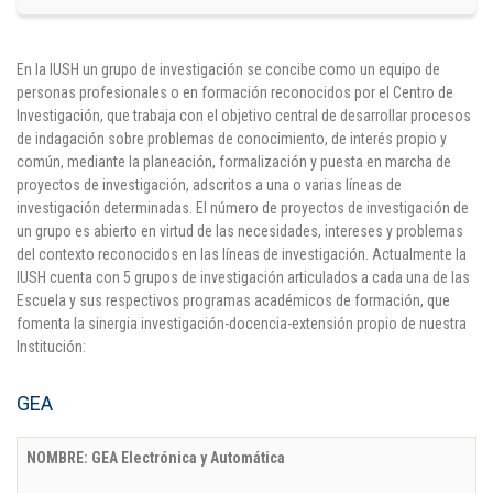
Puntos de pago
En la IUSH un grupo de investigación se concibe como un equipo de
Empleo
personas profesionales o en formación reconocidos por el Centro de
Investigación, que trabaja con el objetivo central de desarrollar procesos
Contáctanos
de indagación sobre problemas de conocimiento, de interés propio y
común, mediante la planeación, formalización y puesta en marcha de
proyectos de investigación, adscritos a una o varias líneas de
investigación determinadas. El número de proyectos de investigación de
Comunícate con nosotros
un grupo es abierto en virtud de las necesidades, intereses y problemas
del contexto reconocidos en las líneas de investigación. Actualmente la
Línea de Atención al Cliente
IUSH cuenta con 5 grupos de investigación articulados a cada una de las
Escuela y sus respectivos programas académicos de formación, que
Campus Estadio: CR 70 # 52-49
fomenta la sinergia investigación-docencia-extensión propio de nuestra
(+57) (4) 4 600 700
Institución:
Medellín - Colombia - Suramérica
Inscripciones permanentes
GEA
Denuncia de Corrupción y Sobornos
NOMBRE:
GEA Electrónica y Automática