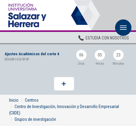
M
Inicio
ESTUDIA CON NOSOTROS
Institucional
Ajustes Académicos del corte 4
Pregrados
06
05
23
2026-08-14 23:59:59
Días
Horas
Minutos
Posgrados
Planta Docente
ADMISIONES
Inicio
Centros
Centro de Investigación, Innovación y Desarrollo Empresarial
BIENESTAR
(CIIDE)
Grupos de investigación
Centros
BIBLIOTECA