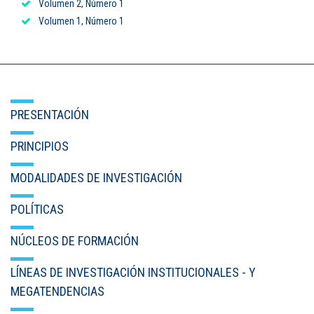
Volumen 2, Número 1
Puntos de pago
Volumen 1, Número 1
Empleo
Contáctanos
PRESENTACIÓN
Comunícate con nosotros
PRINCIPIOS
Línea de Atención al Cliente
MODALIDADES DE INVESTIGACIÓN
Campus Estadio: CR 70 # 52-49
POLÍTICAS
(+57) (4) 4 600 700
Medellín - Colombia - Suramérica
NÚCLEOS DE FORMACIÓN
Inscripciones permanentes
LÍNEAS DE INVESTIGACIÓN INSTITUCIONALES - Y
Denuncia de Corrupción y Sobornos
MEGATENDENCIAS