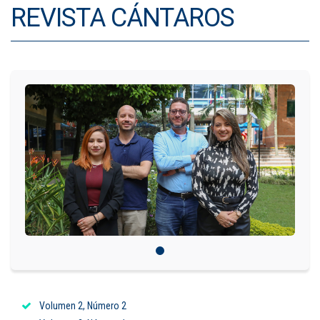
REVISTA CÁNTAROS
IDIOMAS
Consultorio Juridico
Pastoral
CARTERA
Inscripciones
Estudiantes
Egresados
Docentes
Campus virtual
Volumen 2, Número 2
Pagos