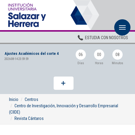
M
Inicio
ESTUDIA CON NOSOTROS
Institucional
Ajustes Académicos del corte 4
Pregrados
06
00
08
2026-08-14 23:59:59
Días
Horas
Minutos
Posgrados
Planta Docente
ADMISIONES
Inicio
Centros
Centro de Investigación, Innovación y Desarrollo Empresarial
BIENESTAR
(CIIDE)
Revista Cántaros
Centros
BIBLIOTECA