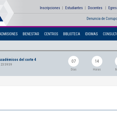
Inscripciones
Estudiantes
Docentes
Egre
Denuncia de Corrup
ADMISIONES
BIENESTAR
CENTROS
BIBLIOTECA
IDIOMAS
CONSULTO
Académicos del corte 4
07
14
 23:59:59
Días
Horas
M