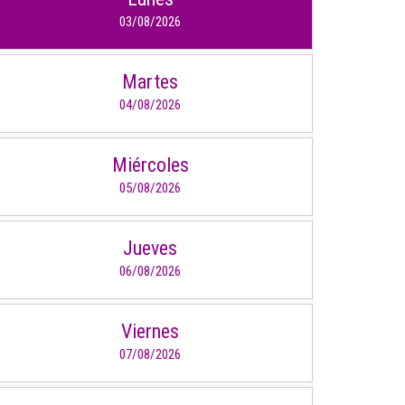
03/08/2026
Puntos de pago
Empleo
Martes
04/08/2026
Contáctanos
Miércoles
Comunícate con nosotros
05/08/2026
Línea de Atención al Cliente
Jueves
Campus Estadio: CR 70 # 52-49
(+57) (4) 4 600 700
06/08/2026
Medellín - Colombia - Suramérica
Inscripciones permanentes
Viernes
07/08/2026
Denuncia de Corrupción y Sobornos