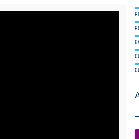
P
P
E
C
C