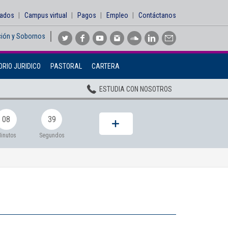
sados
Campus virtual
Pagos
Empleo
Contáctanos
ción y Sobornos
Inicio
RIO JURIDICO
PASTORAL
CARTERA
Institucional
ESTUDIA CON NOSOTROS
Pregrados
Posgrados
08
39
Planta Docente
inutos
Segundos
ADMISIONES
BIENESTAR
Centros
BIBLIOTECA