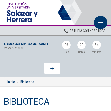
M
Inicio
ESTUDIA CON NOSOTROS
Institucional
Ajustes Académicos del corte 4
Pregrados
06
00
54
2026-08-14 23:59:59
Días
Horas
Minutos
Posgrados
Planta Docente
ADMISIONES
Inicio
Biblioteca
BIENESTAR
BIBLIOTECA
Centros
BIBLIOTECA