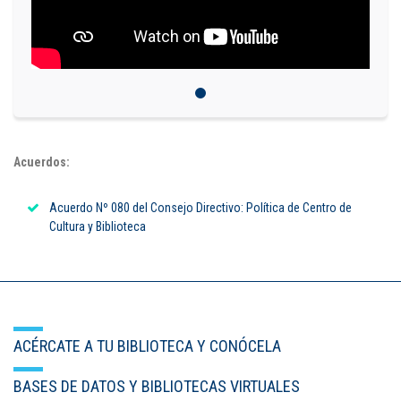
Puntos de pago
Empleo
Contáctanos
Acuerdos:
Comunícate con nosotros
Acuerdo Nº 080 del Consejo Directivo: Política de Centro de
Línea de Atención al Cliente
Cultura y Biblioteca
Campus Estadio: CR 70 # 52-49
(+57) (4) 4 600 700
Medellín - Colombia - Suramérica
Inscripciones permanentes
ACÉRCATE A TU BIBLIOTECA Y CONÓCELA
Denuncia de Corrupción y Sobornos
BASES DE DATOS Y BIBLIOTECAS VIRTUALES