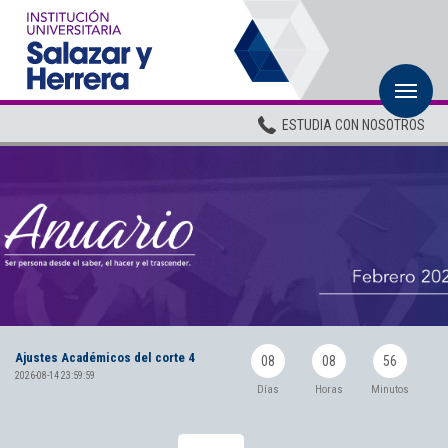
M
Inicio
ESTUDIA CON NOSOTROS
Institucional
Pregrados
Posgrados
Planta Docente
ADMISIONES
BIENESTAR
Ajustes Académicos del corte 4
08
08
56
2026-08-14 23:59:59
Días
Horas
Minutos
Centros
BIBLIOTECA