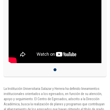
Puntos de pago
Empleo
Contáctanos
Comunícate con nosotros
Línea de Atención al Cliente
Campus Estadio: CR 70 # 52-49
(+57) (4) 4 600 700
Medellín - Colombia - Suramérica
La Institución Universitaria Salazar y Herrera ha definido lineamientos
Inscripciones permanentes
institucionales orientados a los egresados, en función de su atención,
apoyo y seguimiento. El Centro de Egresados, adscrito a la Dirección
Denuncia de Corrupción y Sobornos
Académica, busca la realización de planes y programas que contribuyan
al afianzamiento de los egresados que hayan obtenido el título de grado