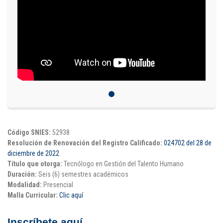
Puntos de pago
Empleo
Contáctanos
Comunícate con nosotros
Línea de Atención al Cliente
Código SNIES:
52938
Campus Estadio: CR 70 # 52-49
Resolución de Renovación del Registro Calificado:
024702 del 28 de
(+57) (4) 4 600 700
diciembre de 2022
Medellín - Colombia - Suramérica
Título que otorga:
Tecnólogo en Gestión del Talento Humano
Duración:
Seis (6) semestres académicos
Inscripciones permanentes
Modalidad:
Presencial
Malla Curricular:
Clic aquí
Denuncia de Corrupción y Sobornos
Inscríbete aquí