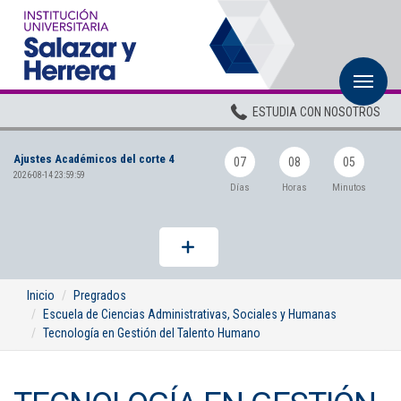
M
Inicio
ESTUDIA CON NOSOTROS
Institucional
Ajustes Académicos del corte 4
Pregrados
07
08
05
2026-08-14 23:59:59
Días
Horas
Minutos
Posgrados
Planta Docente
ADMISIONES
Inicio
Pregrados
Escuela de Ciencias Administrativas, Sociales y Humanas
BIENESTAR
Tecnología en Gestión del Talento Humano
Centros
BIBLIOTECA