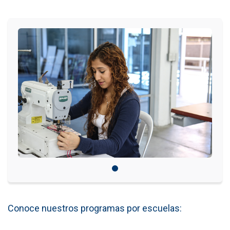
IDIOMAS
Consultorio Juridico
Pastoral
CARTERA
Inscripciones
Estudiantes
Egresados
Docentes
Campus virtual
Conoce nuestros programas por escuelas:
Pagos