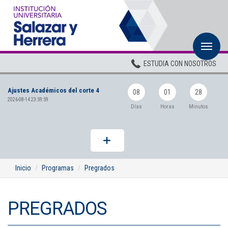
M
Inicio
ESTUDIA CON NOSOTROS
Institucional
Ajustes Académicos del corte 4
Pregrados
08
01
28
2026-08-14 23:59:59
Días
Horas
Minutos
Posgrados
Planta Docente
ADMISIONES
Inicio
Programas
Pregrados
BIENESTAR
PREGRADOS
Centros
BIBLIOTECA