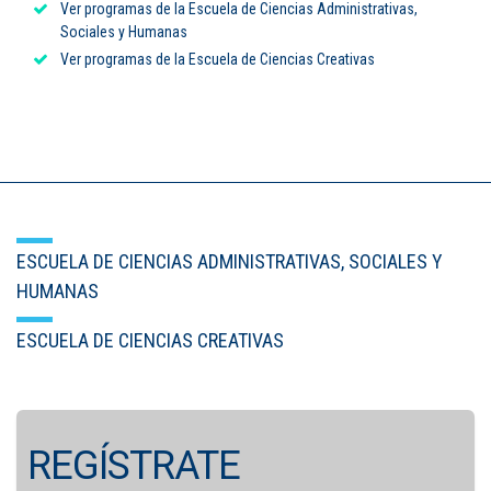
Ver programas de la Escuela de Ciencias Administrativas,
Sociales y Humanas
Puntos de pago
Ver programas de la Escuela de Ciencias Creativas
Empleo
Contáctanos
Comunícate con nosotros
ESCUELA DE CIENCIAS ADMINISTRATIVAS, SOCIALES Y
Línea de Atención al Cliente
HUMANAS
Campus Estadio: CR 70 # 52-49
(+57) (4) 4 600 700
ESCUELA DE CIENCIAS CREATIVAS
Medellín - Colombia - Suramérica
Inscripciones permanentes
Denuncia de Corrupción y Sobornos
REGÍSTRATE