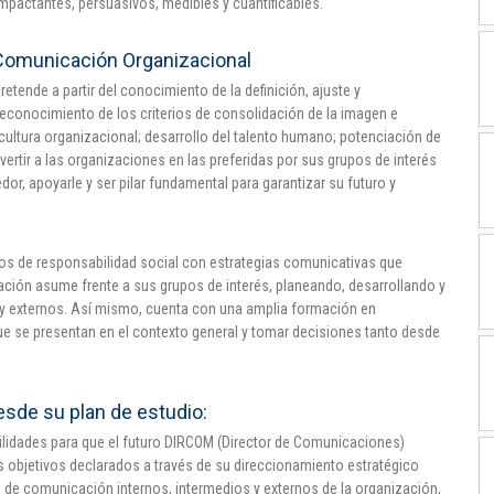
pactantes, persuasivos, medibles y cuantificables.
 Comunicación Organizacional
tende a partir del conocimiento de la definición, ajuste y
econocimiento de los criterios de consolidación de la imagen e
cultura organizacional; desarrollo del talento humano; potenciación de
ertir a las organizaciones en las preferidas por sus grupos de interés
ededor, apoyarle y ser pilar fundamental para garantizar su futuro y
os de responsabilidad social con estrategias comunicativas que
zación asume frente a sus grupos de interés, planeando, desarrollando y
y externos. Así mismo, cuenta con una amplia formación en
que se presentan en el contexto general y tomar decisiones tanto desde
esde su plan de estudio:
lidades para que el futuro DIRCOM (Director de Comunicaciones)
s objetivos declarados a través de su direccionamiento estratégico
 de comunicación internos, intermedios y externos de la organización,