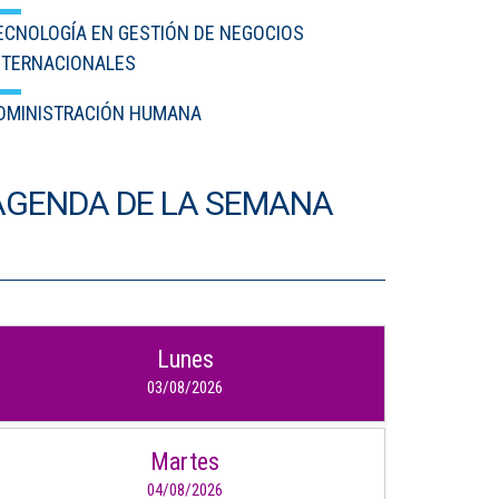
ECNOLOGÍA EN GESTIÓN DE NEGOCIOS
Puntos de pago
NTERNACIONALES
Empleo
DMINISTRACIÓN HUMANA
Contáctanos
AGENDA DE LA SEMANA
Comunícate con nosotros
Línea de Atención al Cliente
Campus Estadio: CR 70 # 52-49
(+57) (4) 4 600 700
Medellín - Colombia - Suramérica
Lunes
03/08/2026
Inscripciones permanentes
Denuncia de Corrupción y Sobornos
Martes
04/08/2026