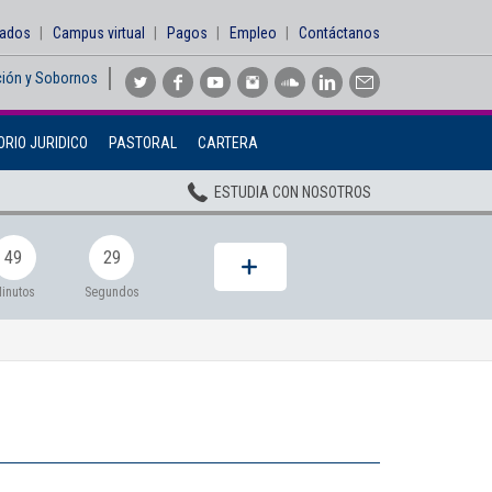
sados
Campus virtual
Pagos
Empleo
Contáctanos
ción y Sobornos
Inicio
RIO JURIDICO
PASTORAL
CARTERA
Institucional
ESTUDIA CON NOSOTROS
Pregrados
Posgrados
49
28
Planta Docente
inutos
Segundos
ADMISIONES
BIENESTAR
Centros
BIBLIOTECA