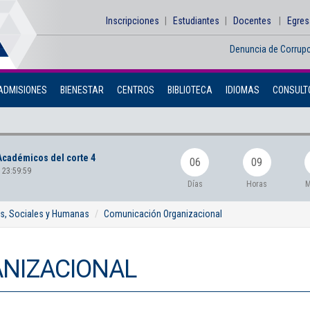
Inscripciones
Estudiantes
Docentes
Egre
Denuncia de Corrup
ADMISIONES
BIENESTAR
CENTROS
BIBLIOTECA
IDIOMAS
CONSULTO
Académicos del corte 4
06
09
 23:59:59
Días
Horas
M
as, Sociales y Humanas
Comunicación Organizacional
NIZACIONAL