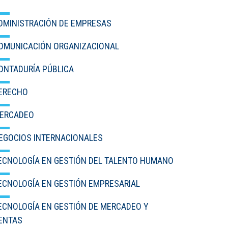
IDIOMAS
DMINISTRACIÓN DE EMPRESAS
Consultorio Juridico
OMUNICACIÓN ORGANIZACIONAL
Pastoral
ONTADURÍA PÚBLICA
CARTERA
ERECHO
Inscripciones
ERCADEO
Estudiantes
EGOCIOS INTERNACIONALES
Egresados
ECNOLOGÍA EN GESTIÓN DEL TALENTO HUMANO
Docentes
ECNOLOGÍA EN GESTIÓN EMPRESARIAL
Campus virtual
ECNOLOGÍA EN GESTIÓN DE MERCADEO Y
ENTAS
Pagos