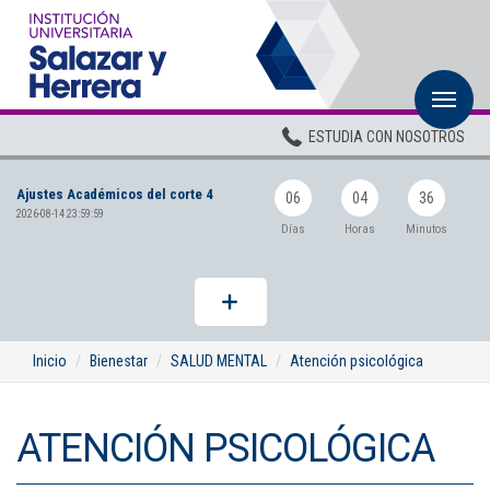
M
Inicio
ESTUDIA CON NOSOTROS
Institucional
Ajustes Académicos del corte 4
Pregrados
06
04
36
2026-08-14 23:59:59
Días
Horas
Minutos
Posgrados
Planta Docente
ADMISIONES
Inicio
Bienestar
SALUD MENTAL
Atención psicológica
BIENESTAR
ATENCIÓN PSICOLÓGICA
Centros
BIBLIOTECA