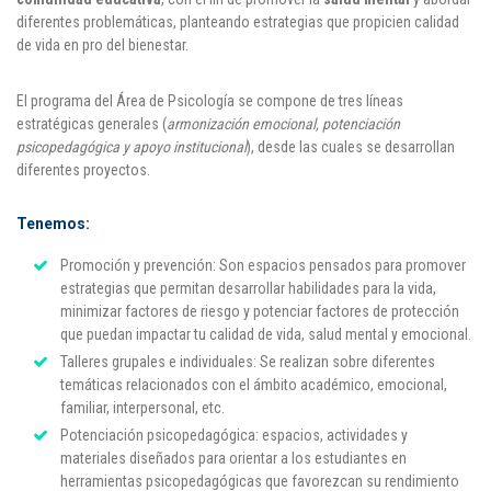
diferentes problemáticas, planteando estrategias que propicien calidad
Puntos de pago
de vida en pro del bienestar.
Empleo
El programa del Área de Psicología se compone de tres líneas
estratégicas generales (
armonización emocional, potenciación
Contáctanos
psicopedagógica y apoyo institucional
), desde las cuales se desarrollan
diferentes proyectos.
Comunícate con nosotros
Tenemos:
Promoción y prevención:
Son espacios pensados para promover
Línea de Atención al Cliente
estrategias que permitan desarrollar habilidades para la
vida,
Campus Estadio: CR 70 # 52-49
minimizar
factores de riesgo
y potenciar
factores de protección
(+57) (4) 4 600 700
que puedan impactar tu calidad de vida, salud mental y emocional.
Medellín - Colombia - Suramérica
Talleres grupales e individuales:
Se realizan sobre diferentes
temáticas relacionados con el ámbito académico, emocional,
Inscripciones permanentes
familiar, interpersonal, etc.
Potenciación psicopedagógica:
espacios, actividades y
Denuncia de Corrupción y Sobornos
materiales diseñados
para orientar
a los estudiantes en
herramientas psicopedagógicas que
favorezcan su
rendimiento