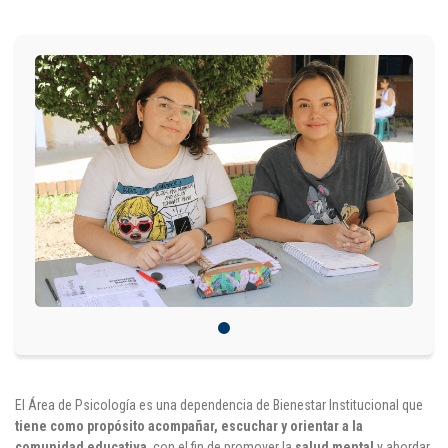
IDIOMAS
Consultorio Juridico
Pastoral
CARTERA
Inscripciones
Estudiantes
Egresados
Docentes
Campus virtual
El Área de Psicología es una dependencia de Bienestar Institucional que
tiene como propósito acompañar, escuchar y orientar a la
Pagos
comunidad educativa
, con el fin de promover la
salud mental
y abordar